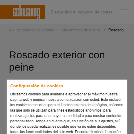
Bienvenido al reductor de costes
Aplicaciones y soluciones
Mecanizado de roscas
Roscado exteri
Roscado exterior con
peine
Datos técnicos generales:
Configuración de cookies
Peine para roscas estándar y especiales con uno y
Utilizamos cookies para ayudarle a aprovechar al máximo nuestra
página web y mejorar nuestra comunicación con usted. Esto incluye
varios filetes
las cookies necesarias para el funcionamiento de la página, así como
Diseño específico del peine según la herramienta, con
las que solo se utilizan para fines estadísticos anónimos, para
peine de dientes de preparación y acabado en un solo
realizar ajustes para una mayor comodidad o para mostrar contenido
personalizado. Tenga en cuenta que, en función de sus ajustes, allí
corte
donde los pueda realizar, es posible que ya no estén disponibles
Herramienta de peine en todas las versiones que se
todas las funcionalidades del sitio web. Encontrará más información