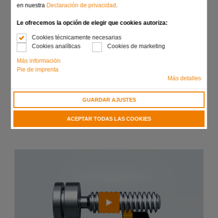
desee, como roscas circulares y semicirculares,
en nuestra
Declaración de privacidad
.
roscas triangulares, roscas en madera y roscas
Le ofrecemos la opción de elegir que cookies autoriza:
trapezoidales o de sierra
Cookies técnicamente necesarias
En caso de roscas grandes, reducción sustancial de
Cookies analíticas
Cookies de marketing
tiempo y costes gracias al peine con varios dientes
Más información
Significativo aumento de la vida útil mediante el empleo
Pie de imprenta
de tipos de metal duro y revestimientos óptimos
Más detalles
Disponible en todas las formas y tamaños de soporte
GUARDAR AJUSTES
Enviar solicitud
ACEPTAR TODAS LAS COOKIES