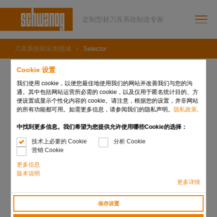
定制型材刀具系统制造专家
刀具系统和应用领域
Selector
Cookie 设置
Selector
我们使用 cookie，以便您最佳地使用我们的网站并改善我们与您的沟
通。其中包括网站运营所必需的 cookie，以及仅用于匿名统计目的、方
便设置或显示个性化内容的 cookie。请注意，根据您的设置，并非网站
的所有功能都可用。如需更多信息，请参阅我们的隐私声明。
隐私政策
.
在汽车、航空航天和机械工程供应商行业中，精密部件市
场的特点是大中型批量生产，以及最高的质量和零缺陷公
中找到更多信息。我们希望为您提供允许使用哪些Cookie的选择：
差要求。根据选择器或机器类型，施瓦诺克选择器系统通
技术上必要的 Cookie
分析 Cookie
过滚筒将生产批次分成 6 到 12 个较小的单元。尤其在无人
营销 Cookie
生产或操作人员较少的班次中，这可以在刀具破损或其他
破坏性因素的情况下显著降低分拣成本。
更多信息
版本说明
更多详情
保存设置