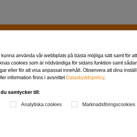
!
 kunna använda vår webbplats på bästa möjliga sätt samt för att 
äknas cookies som är nödvändiga för sidans funktion samt såda
gar eller för att visa anpassat innehåll. Observera att dina instä
uttgart– Save the date
er information finns i avsnittet
Dataskyddspolicy
.
 du samtycker till:
s
Analytiska cookies
Marknadsföringscookies