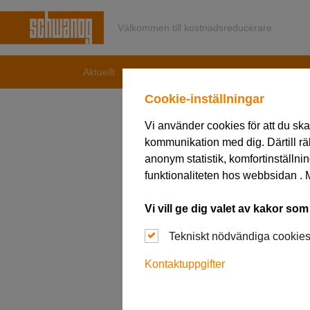
Välkommen till kostnadsreducerare
Aktuellt
News
AMB i Stuttgart– Save the date
Cookie-inställningar
Vi använder cookies för att du ska
kommunikation med dig. Därtill r
20. juni 2024
anonym statistik, komfortinställnin
AMB i St
funktionaliteten hos webbsidan . M
Vi vill ge dig valet av kakor som
Tekniskt nödvändiga cookie
Kontaktuppgifter