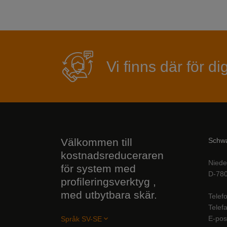
Vi finns där för di
Välkommen till
Schwa
kostnadsreduceraren
Niede
för system med
D-780
profileringsverktyg ,
med utbytbara skär.
Telef
Telef
E-pos
Språk
SV-SE