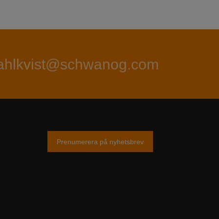
.dahlkvist@schwanog.com
Prenumerera på nyhetsbrev
am
tter