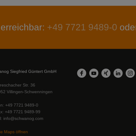
 erreichbar:
+49 7721 9489-0
ode
nog Siegfried Güntert GmbH
LinkedIn
Facebook
YouTube
Xing
In
reschacher Str. 36
52 Villingen-Schwenningen
on
+49 7721 9489-0
ax
+49 7721 9489-99
l
info@schwanog.com
e Maps öffnen