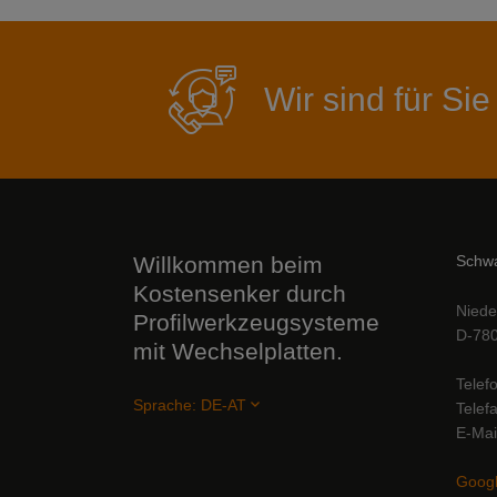
Wir sind für Sie
Willkommen beim
Schwa
Kostensenker durch
Niede
Profilwerkzeugsysteme
D-780
mit Wechselplatten.
Telef
Sprache:
DE-AT
Telef
E-Mai
Googl