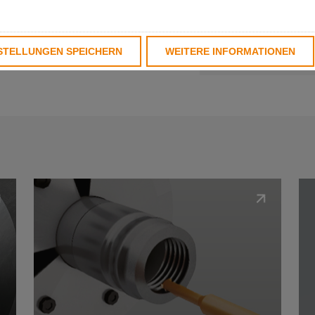
fahren bringt bei
Vorteile. Auf dieser
 für eine produktive
STELLUNGEN SPEICHERN
WEITERE INFORMATIONEN
tät.