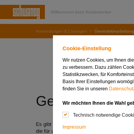
Willkommen beim Kostensenker
Anwendungen & Lösungen
Gewindebearbeitung
Cookie-Einstellung
Wir nutzen Cookies, um Ihnen di
zu verbessern. Dazu zählen Cookie
Statistikzwecken, für Komforteins
Basis Ihrer Einstellungen womögli
finden Sie in unseren
Datenschut
Gewindebearbe
Wir möchten Ihnen die Wahl ge
Technisch notwendige Cook
Es gibt eine Vielzahl von Verfahren für die
Impressum
die für unterschiedliche Bauteile, Gewindepr