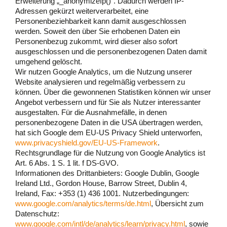
Erweiterung „_anonymizeIp()“. Dadurch werden IP-
Adressen gekürzt weiterverarbeitet, eine
Personenbeziehbarkeit kann damit ausgeschlossen
werden. Soweit den über Sie erhobenen Daten ein
Personenbezug zukommt, wird dieser also sofort
ausgeschlossen und die personenbezogenen Daten damit
umgehend gelöscht.
Wir nutzen Google Analytics, um die Nutzung unserer
Website analysieren und regelmäßig verbessern zu
können. Über die gewonnenen Statistiken können wir unser
Angebot verbessern und für Sie als Nutzer interessanter
ausgestalten. Für die Ausnahmefälle, in denen
personenbezogene Daten in die USA übertragen werden,
hat sich Google dem EU-US Privacy Shield unterworfen,
www.privacyshield.gov/EU-US-Framework
.
Rechtsgrundlage für die Nutzung von Google Analytics ist
Art. 6 Abs. 1 S. 1 lit. f DS-GVO.
Informationen des Drittanbieters: Google Dublin, Google
Ireland Ltd., Gordon House, Barrow Street, Dublin 4,
Ireland, Fax: +353 (1) 436 1001. Nutzerbedingungen:
www.google.com/analytics/terms/de.html
, Übersicht zum
Datenschutz:
www.google.com/intl/de/analytics/learn/privacy.html
, sowie