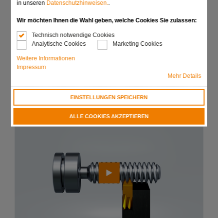
Für lange Gewinde substanzielle Zeit- und
in unseren
Datenschutzhinweisen.
.
Kostenreduktion durch Strehler mit mehreren
Strehlzähnen
Wir möchten Ihnen die Wahl geben, welche Cookies Sie zulassen:
Deutliche Erhöhung der Standzeit durch Einsatz
Technisch notwendige Cookies
Analytische Cookies
Marketing Cookies
optimaler Hartmetallsorten und Beschichtungen
Weitere Informationen
In sämtlichen Halterformen und Größen lieferbar
Impressum
Mehr Details
Anfrage senden
EINSTELLUNGEN SPEICHERN
ALLE COOKIES AKZEPTIEREN