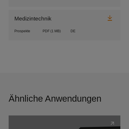
Herunt
Medizintechnik
Prospekte
PDF
(1 MB)
DE
Ähnliche Anwendungen