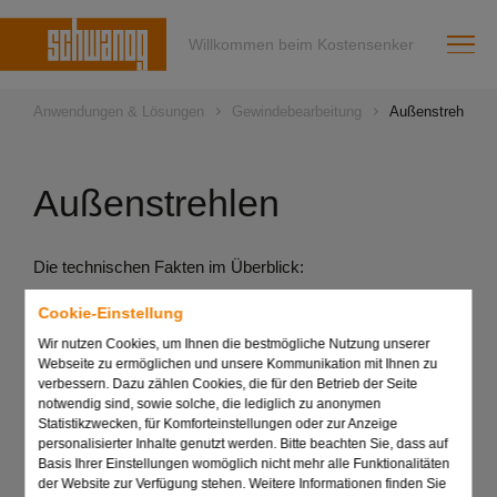
Willkommen beim Kostensenker
Anwendungen & Lösungen
Gewindebearbeitung
Außenstrehlen
Außenstrehlen
Die technischen Fakten im Überblick:
Strehler für ein- und mehrgängige Standard- und
Cookie-Einstellung
Sonder-Gewinde
Wir nutzen Cookies, um Ihnen die bestmögliche Nutzung unserer
Werkstückspezifische Auslegung der Strehler mit Vor-
Webseite zu ermöglichen und unsere Kommunikation mit Ihnen zu
und Fertigstrehlzähnen auf einer Schneide
verbessern. Dazu zählen Cookies, die für den Betrieb der Seite
notwendig sind, sowie solche, die lediglich zu anonymen
Strehlwerkzeuge in allen gewünschten Ausführungen
Statistikzwecken, für Komforteinstellungen oder zur Anzeige
wie z.B. Rund- und Halbrundgewinde, Spitzgewinde,
personalisierter Inhalte genutzt werden. Bitte beachten Sie, dass auf
Holzgewinde und Trapez- oder Sägegewinde
Basis Ihrer Einstellungen womöglich nicht mehr alle Funktionalitäten
der Website zur Verfügung stehen. Weitere Informationen finden Sie