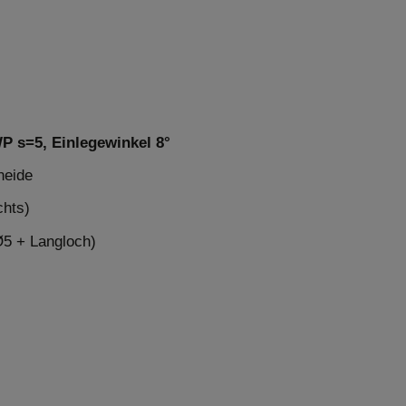
P s=5, Einlegewinkel 8°
neide
chts)
Ø5 + Langloch)