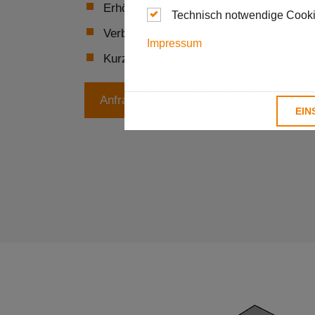
Erhöhung der Standzeiten durch gezielt
Technisch notwendige Cook
Verbesserter Spanablauf
Impressum
Kurze, kompakte Werkzeug- und Kopflä
Anfrage senden
EIN