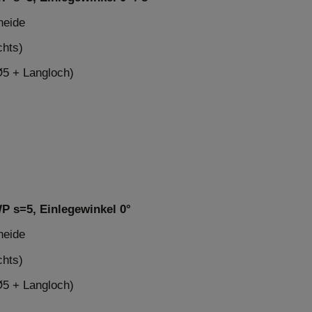
neide
chts)
Ø5 + Langloch)
P s=5, Einlegewinkel 0°
neide
chts)
Ø5 + Langloch)