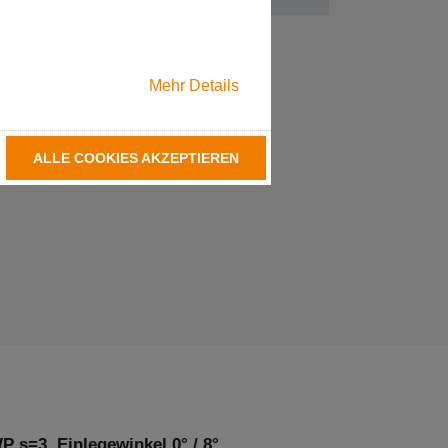
Mehr Details
ALLE COOKIES AKZEPTIEREN
P s=3, Einlegewinkel 0° / 8°