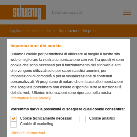
L’Abbassacosti!
Applicazioni e soluzioni
Separazione dei pezzi
Impostazione dei cookie
Separazione dei pezzi
Usiamo i cookie per permettervi di utilizzare al meglio il nostro sito
web e migliorare la nostra comunicazione con voi. Tra questi vi sono
cookie che sono necessari per il funzionamento del sito web e altri
che vengono utilizzati solo per scopi statistici anonimi, per
Il mercato dei pezzi di precisione nella filiera dell'industria
impostazioni di comodità o per la visualizzazione di contenuti
automobilistica, aerospaziale e meccanica è fortemente
personalizzati. Vi preghiamo di notare che in base alle impostazioni
caratterizzato da serie medie e grandi con esigenze di
che scegliete potrebbero non essere disponibili tutte le funzionalità
qualità elevatissime e tolleranza di errore zero. A seconda
del sito web. Ulteriori informazioni sono riportate nella nostra
del sistema Selector o del tipo di macchina, il sistema
Informativa sulla privacy
.
Selector di Schwanog divide i lotti di produzione tramite fusti
Vorremmo darvi la possibilità di scegliere quali cookie consentire:
in 6-12 gruppi più piccoli. Nel caso di linee di produzione
non presidiate, o di turni con un personale limitato, i costi di
Cookie tecnicamente necessari
Cookie analitici
selezione possono essere notevolmente ridotti in caso di
Cookie di marketing
rottura degli utensili o di altri fattori di disturbo.
Ulteriori informazioni