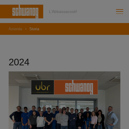
L’Abbassacosti!
Azienda
Storia
2024