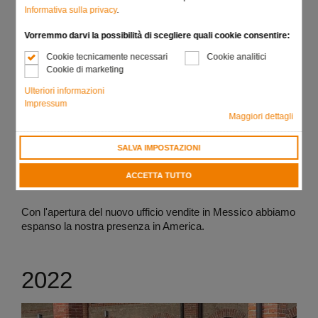
Informativa sulla privacy
.
Vorremmo darvi la possibilità di scegliere quali cookie consentire:
Cookie tecnicamente necessari
Cookie analitici
Cookie di marketing
Ulteriori informazioni
Impressum
Maggiori dettagli
SALVA IMPOSTAZIONI
Creazione di un ufficio vendite in
ACCETTA TUTTO
Messico!
Con l'apertura del nuovo ufficio vendite in Messico abbiamo
espanso la nostra presenza in America.
2022