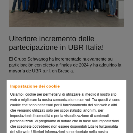
Ulteriore incremento delle
partecipazione in UBR Italia!
El Grupo Schwanog ha incrementado nuevamente su
participación con efecto a finales de 2024 y ha adquirido la
mayoría de UBR s.r.l. en Brescia.
Impostazione dei cookie
2024
Usiamo i cookie per permettervi di utilizzare al meglio il nostro sito
web e migliorare la nostra comunicazione con voi. Tra questi vi sono
cookie che sono necessari per il funzionamento del sito web e altri
che vengono utilizzati solo per scopi statistici anonimi, per
impostazioni di comodità o per la visualizzazione di contenuti
personalizzati. Vi preghiamo di notare che in base alle impostazioni
che scegliete potrebbero non essere disponibili tutte le funzionalità
del sito web. Ulteriori informazioni sono riportate nella nostra