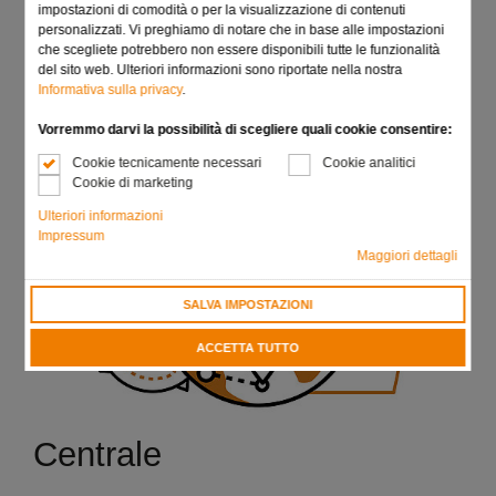
importante vantaggio strategico. I nostri processi di
impostazioni di comodità o per la visualizzazione di contenuti
fabbricazione e i materiali sono gli stessi in tutti i siti di
personalizzati. Vi preghiamo di notare che in base alle impostazioni
produzione, e questo ci consente di garantire la massima
che scegliete potrebbero non essere disponibili tutte le funzionalità
qualità ovunque.
del sito web. Ulteriori informazioni sono riportate nella nostra
Informativa sulla privacy
.
Vorremmo darvi la possibilità di scegliere quali cookie consentire:
Cookie tecnicamente necessari
Cookie analitici
Cookie di marketing
Ulteriori informazioni
Impressum
Maggiori dettagli
SALVA IMPOSTAZIONI
ACCETTA TUTTO
Centrale