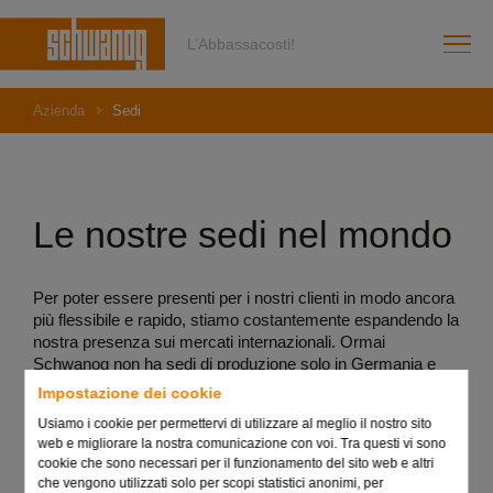
L’Abbassacosti!
Azienda
Sedi
Le nostre sedi nel mondo
Per poter essere presenti per i nostri clienti in modo ancora
più flessibile e rapido, stiamo costantemente espandendo la
nostra presenza sui mercati internazionali. Ormai
Schwanog non ha sedi di produzione solo in Germania e
Francia, ma anche in mercati fondamentali come Stati Uniti
Impostazione dei cookie
e Cina. Queste sedi, importanti da un punto di vista
Usiamo i cookie per permettervi di utilizzare al meglio il nostro sito
strategico, ci permettono di offrire i nostri prodotti e servizi e
web e migliorare la nostra comunicazione con voi. Tra questi vi sono
di reagire rapidamente in modo diretto e locale. Con i nostri
cookie che sono necessari per il funzionamento del sito web e altri
percorsi di consegna brevi, diamo ai nostri clienti un
che vengono utilizzati solo per scopi statistici anonimi, per