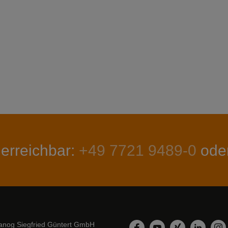
 erreichbar:
+49 7721 9489-0
ode
nog Siegfried Güntert GmbH