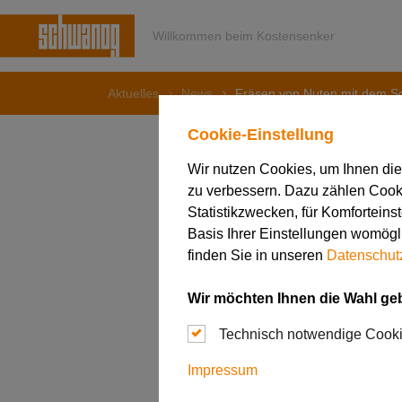
Willkommen beim Kostensenker
Aktuelles
News
Fräsen von Nuten mit dem 
Cookie-Einstellung
Wir nutzen Cookies, um Ihnen di
zu verbessern. Dazu zählen Cookie
05. September 2023
Statistikzwecken, für Komforteins
Fräsen 
Basis Ihrer Einstellungen womögli
finden Sie in unseren
Datenschut
PWP-Sy
Wir möchten Ihnen die Wahl ge
Technisch notwendige Cook
Impressum