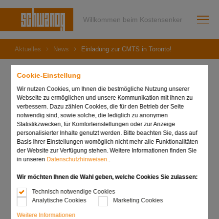
Willkommen beim Kostensenker
Aktuelles
News
Einladung zur CMTS in Toronto!
Cookie-Einstellung
Wir nutzen Cookies, um Ihnen die bestmögliche Nutzung unserer
Webseite zu ermöglichen und unsere Kommunikation mit Ihnen zu
29. August 2023
verbessern. Dazu zählen Cookies, die für den Betrieb der Seite
Einladung zur CMTS in
notwendig sind, sowie solche, die lediglich zu anonymen
Statistikzwecken, für Komforteinstellungen oder zur Anzeige
Toronto!
personalisierter Inhalte genutzt werden. Bitte beachten Sie, dass auf
Basis Ihrer Einstellungen womöglich nicht mehr alle Funktionalitäten
der Website zur Verfügung stehen. Weitere Informationen finden Sie
in unseren
Datenschutzhinweisen.
.
Wir möchten Ihnen die Wahl geben, welche Cookies Sie zulassen:
Technisch notwendige Cookies
Analytische Cookies
Marketing Cookies
Weitere Informationen