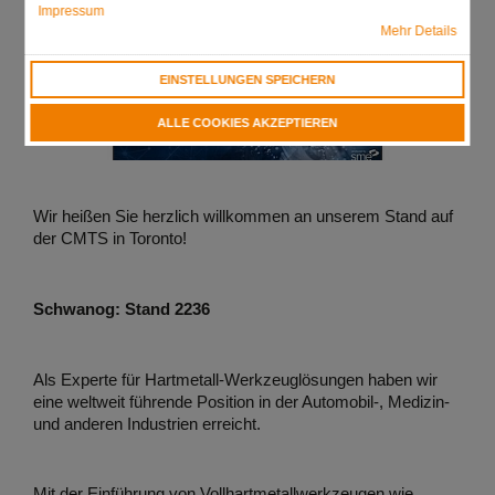
Impressum
Mehr Details
EINSTELLUNGEN SPEICHERN
ALLE COOKIES AKZEPTIEREN
Wir heißen Sie herzlich willkommen an unserem Stand auf
der CMTS in Toronto!
Schwanog: Stand 2236
Als Experte für Hartmetall-Werkzeuglösungen haben wir
eine weltweit führende Position in der Automobil-, Medizin-
und anderen Industrien erreicht.
Mit der Einführung von Vollhartmetallwerkzeugen wie