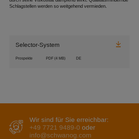
durch seine Viskosität dämpfend wirkt. Qualitätsmindernde
Schlagstellen werden so weitgehend vermieden.
Herunt
Selector-System
Prospekte
PDF
(4 MB)
DE
Wir sind für Sie erreichbar:
+49 7721 9489-0
oder
info@schwanog.com