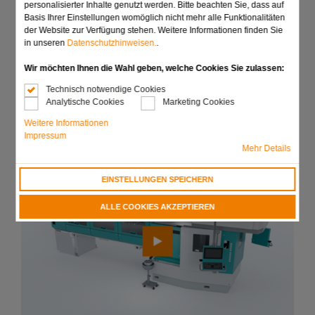
Die Becherböden für Teiledurchmesser über 1 mm
personalisierter Inhalte genutzt werden. Bitte beachten Sie, dass auf
werden dabei immer aus Lochblech für einen
Basis Ihrer Einstellungen womöglich nicht mehr alle Funktionalitäten
gesicherten Ölabfluss gefertigt
der Website zur Verfügung stehen. Weitere Informationen finden Sie
in unseren
Datenschutzhinweisen.
.
Für Kleinstteile mit Durchmessern unter 1mm sind
Becher mit Metallsieben und entsprechender
Wir möchten Ihnen die Wahl geben, welche Cookies Sie zulassen:
Maschengröße erhältlich
Technisch notwendige Cookies
Analytische Cookies
Marketing Cookies
Anfrage senden
Weitere Informationen
Impressum
Mehr Details
EINSTELLUNGEN SPEICHERN
ALLE COOKIES AKZEPTIEREN