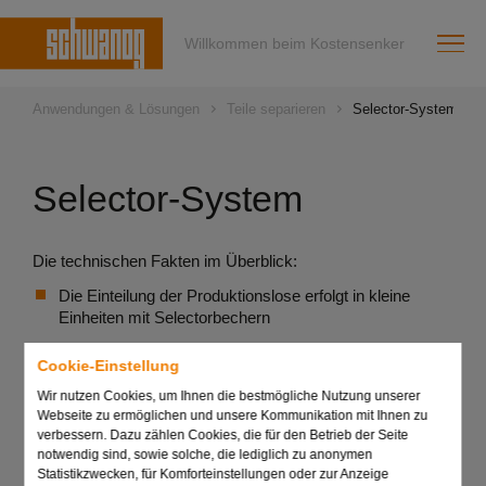
Willkommen beim Kostensenker
Anwendungen & Lösungen
Teile separieren
Selector-System
Selector-System
Die technischen Fakten im Überblick:
Die Einteilung der Produktionslose erfolgt in kleine
Einheiten mit Selectorbechern
Das Bechersystem besteht aus Bechern und
Cookie-Einstellung
Schalttellern, die am Teileauslass der
Produktionseinheit vorbeigeführt werden
Wir nutzen Cookies, um Ihnen die bestmögliche Nutzung unserer
Webseite zu ermöglichen und unsere Kommunikation mit Ihnen zu
Die Becher sind in Segmentform ausgeführt, damit
verbessern. Dazu zählen Cookies, die für den Betrieb der Seite
keine Teile neben den Becher fallen
notwendig sind, sowie solche, die lediglich zu anonymen
Statistikzwecken, für Komforteinstellungen oder zur Anzeige