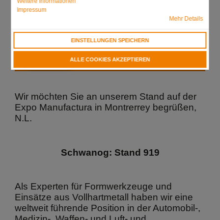
Weitere Informationen
Impressum
Mehr Details
EINSTELLUNGEN SPEICHERN
ALLE COOKIES AKZEPTIEREN
Wir möchten Sie an unserem Stand auf der
Expo Manufactura in Montrerrey begrüßen,
N.L.
Schwanog: Stand 919
Als Experten für Formwerkzeuge und
Einsätze aus Vollhartmetall haben wir eine
weltweit führende Position in der Automobil-,
Medizin-, Waffen- und Luft- und