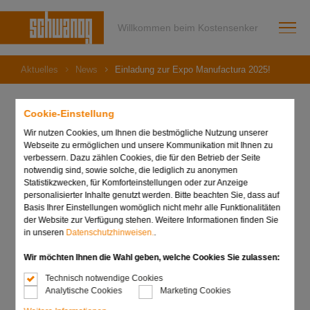
Willkommen beim Kostensenker
Aktuelles
News
Einladung zur Expo Manufactura 2025!
Cookie-Einstellung
Wir nutzen Cookies, um Ihnen die bestmögliche Nutzung unserer
11. Februar 2025
Webseite zu ermöglichen und unsere Kommunikation mit Ihnen zu
Einladung zur Expo
verbessern. Dazu zählen Cookies, die für den Betrieb der Seite
notwendig sind, sowie solche, die lediglich zu anonymen
Manufactura 2025!
Statistikzwecken, für Komforteinstellungen oder zur Anzeige
personalisierter Inhalte genutzt werden. Bitte beachten Sie, dass auf
Basis Ihrer Einstellungen womöglich nicht mehr alle Funktionalitäten
der Website zur Verfügung stehen. Weitere Informationen finden Sie
in unseren
Datenschutzhinweisen.
.
Wir möchten Ihnen die Wahl geben, welche Cookies Sie zulassen:
Technisch notwendige Cookies
Analytische Cookies
Marketing Cookies