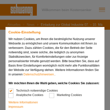
Willkommen beim Kostensenker
Aktuelles
News
Einladung zur Global Industrie 07. – 10. März 2
Cookie-Einstellung
Wir nutzen Cookies, um Ihnen die bestmögliche Nutzung unserer
Webseite zu ermöglichen und unsere Kommunikation mit Ihnen zu
verbessern. Dazu zählen Cookies, die für den Betrieb der Seite
14. Februar 2023
notwendig sind, sowie solche, die lediglich zu anonymen
Einladung zur Global
Statistikzwecken, für Komforteinstellungen oder zur Anzeige
personalisierter Inhalte genutzt werden. Bitte beachten Sie, dass auf
Industrie 07. – 10. März
Basis Ihrer Einstellungen womöglich nicht mehr alle Funktionalitäten
der Website zur Verfügung stehen. Weitere Informationen finden Sie
2023, Lyon
in unseren
Datenschutzhinweisen.
.
Wir möchten Ihnen die Wahl geben, welche Cookies Sie zulassen:
Technisch notwendige Cookies
Analytische Cookies
Marketing Cookies
Weitere Informationen
Impressum