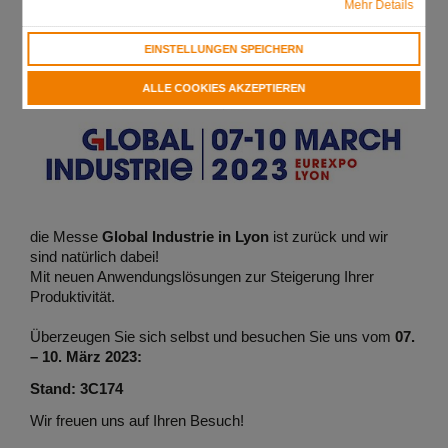
Mehr Details
EINSTELLUNGEN SPEICHERN
ALLE COOKIES AKZEPTIEREN
die Messe
Global Industrie in Lyon
ist zurück und wir
sind natürlich dabei!
Mit neuen Anwendungslösungen zur Steigerung Ihrer
Produktivität.
Überzeugen Sie sich selbst und besuchen Sie uns vom
07.
– 10. März 2023:
Stand: 3C174
Wir freuen uns auf Ihren Besuch!