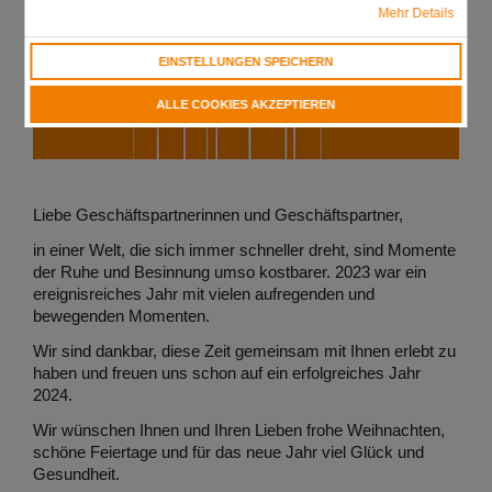
Mehr Details
EINSTELLUNGEN SPEICHERN
ALLE COOKIES AKZEPTIEREN
Liebe Geschäftspartnerinnen und Geschäftspartner,
in einer Welt, die sich immer schneller dreht, sind Momente
der Ruhe und Besinnung umso kostbarer. 2023 war ein
ereignisreiches Jahr mit vielen aufregenden und
bewegenden Momenten.
Wir sind dankbar, diese Zeit gemeinsam mit Ihnen erlebt zu
haben und freuen uns schon auf ein erfolgreiches Jahr
2024.
Wir wünschen Ihnen und Ihren Lieben frohe Weihnachten,
schöne Feiertage und für das neue Jahr viel Glück und
Gesundheit.