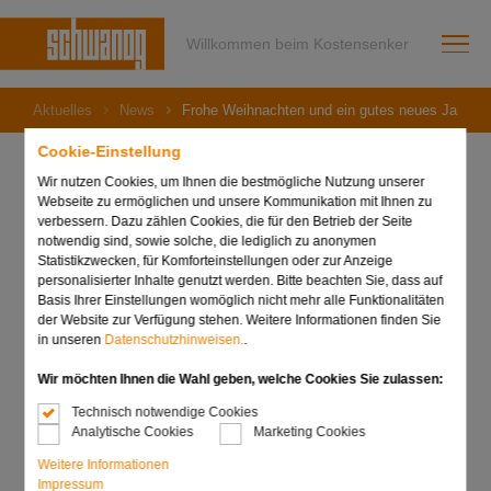
Willkommen beim Kostensenker
Aktuelles
News
Frohe Weihnachten und ein gutes neues Jahr!
Cookie-Einstellung
Wir nutzen Cookies, um Ihnen die bestmögliche Nutzung unserer
Webseite zu ermöglichen und unsere Kommunikation mit Ihnen zu
15. Dezember 2023
verbessern. Dazu zählen Cookies, die für den Betrieb der Seite
Frohe Weihnachten und
notwendig sind, sowie solche, die lediglich zu anonymen
Statistikzwecken, für Komforteinstellungen oder zur Anzeige
personalisierter Inhalte genutzt werden. Bitte beachten Sie, dass auf
ein gutes neues Jahr!
Basis Ihrer Einstellungen womöglich nicht mehr alle Funktionalitäten
der Website zur Verfügung stehen. Weitere Informationen finden Sie
in unseren
Datenschutzhinweisen.
.
Wir möchten Ihnen die Wahl geben, welche Cookies Sie zulassen:
Technisch notwendige Cookies
Analytische Cookies
Marketing Cookies
Weitere Informationen
Impressum