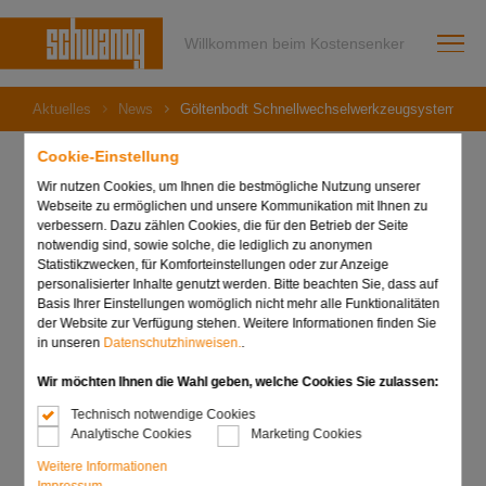
Willkommen beim Kostensenker
Aktuelles
News
Göltenbodt Schnellwechselwerkzeugsysteme fü
Cookie-Einstellung
Wir nutzen Cookies, um Ihnen die bestmögliche Nutzung unserer
Webseite zu ermöglichen und unsere Kommunikation mit Ihnen zu
04. Juni 2024
verbessern. Dazu zählen Cookies, die für den Betrieb der Seite
Göltenbodt
notwendig sind, sowie solche, die lediglich zu anonymen
Statistikzwecken, für Komforteinstellungen oder zur Anzeige
Schnellwechselwerkzeug
personalisierter Inhalte genutzt werden. Bitte beachten Sie, dass auf
Basis Ihrer Einstellungen womöglich nicht mehr alle Funktionalitäten
der Website zur Verfügung stehen. Weitere Informationen finden Sie
systeme für Tornos GT26
in unseren
Datenschutzhinweisen.
.
und GT32
Wir möchten Ihnen die Wahl geben, welche Cookies Sie zulassen:
Technisch notwendige Cookies
Analytische Cookies
Marketing Cookies
Weitere Informationen