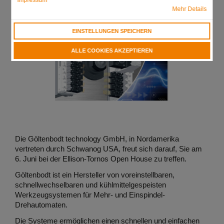
Impressum
Mehr Details
EINSTELLUNGEN SPEICHERN
ALLE COOKIES AKZEPTIEREN
Die Göltenbodt technology GmbH, in Nordamerika
vertreten durch Schwanog USA, freut sich darauf, Sie am
6. Juni bei der Ellison-Tornos Open House zu treffen.
Göltenbodt ist ein Hersteller von voreinstellbaren,
schnellwechselbaren und kühlmittelgespeisten
Werkzeugsystemen für Mehr- und Einspindel-
Drehautomaten.
Die Systeme ermöglichen einen schnellen und einfachen