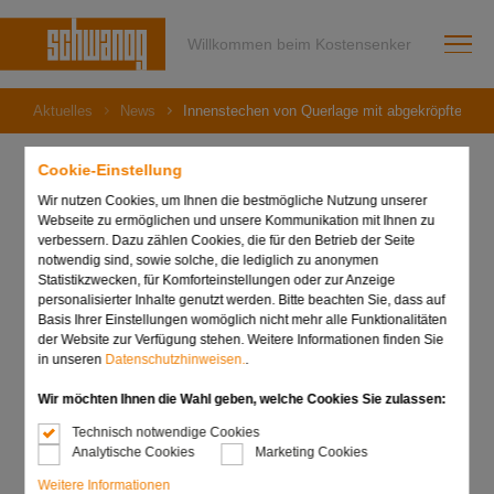
Willkommen beim Kostensenker
Aktuelles
News
Innenstechen von Querlage mit abgekröpftem Hal
Cookie-Einstellung
Wir nutzen Cookies, um Ihnen die bestmögliche Nutzung unserer
Webseite zu ermöglichen und unsere Kommunikation mit Ihnen zu
20. Oktober 2020
verbessern. Dazu zählen Cookies, die für den Betrieb der Seite
Innenstechen von
notwendig sind, sowie solche, die lediglich zu anonymen
Statistikzwecken, für Komforteinstellungen oder zur Anzeige
Querlage mit
personalisierter Inhalte genutzt werden. Bitte beachten Sie, dass auf
Basis Ihrer Einstellungen womöglich nicht mehr alle Funktionalitäten
abgekröpftem Halter!
der Website zur Verfügung stehen. Weitere Informationen finden Sie
in unseren
Datenschutzhinweisen.
.
Wir möchten Ihnen die Wahl geben, welche Cookies Sie zulassen:
Technisch notwendige Cookies
Analytische Cookies
Marketing Cookies
Weitere Informationen