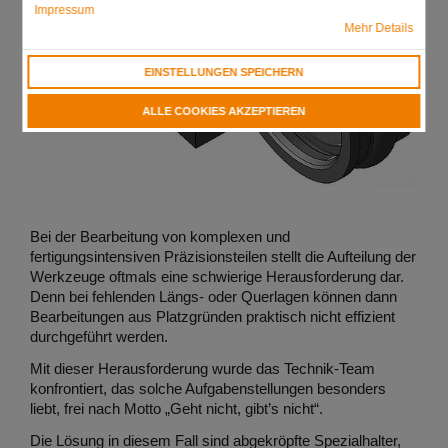
Impressum
Mehr Details
EINSTELLUNGEN SPEICHERN
ALLE COOKIES AKZEPTIEREN
Bei der Bearbeitung von komplexen und
fertigungsintensiven Präzisionsteilen stellt die Aufteilung der
Werkzeuge oftmals eine schwierige Herausforderung dar.
Denn bei fehlenden Längs- oder Querlagen können dann
Bearbeitungen aus Platzgründen praktisch nicht effizient
durchgeführt werden.
Mit dieser Herausforderung wurde das Technik-Team
konfrontiert, das solche Aufgabenstellungen besonders
liebt, frei nach Motto „Geht nicht, gibt’s nicht“.
Die Lösung in diesem Fall sind abgekröpfte Spezialhalter,