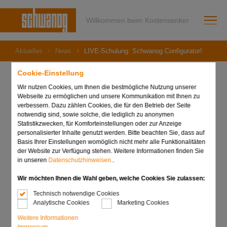
Willkommen beim Kostensenker
Aktuelles
News
LIVE-Schulung: Schwanog Configurator!
Cookie-Einstellung
Wir nutzen Cookies, um Ihnen die bestmögliche Nutzung unserer
Webseite zu ermöglichen und unsere Kommunikation mit Ihnen zu
19. November 2024
verbessern. Dazu zählen Cookies, die für den Betrieb der Seite
LIVE-Schulung:
notwendig sind, sowie solche, die lediglich zu anonymen
Statistikzwecken, für Komforteinstellungen oder zur Anzeige
Schwanog Configurator!
personalisierter Inhalte genutzt werden. Bitte beachten Sie, dass auf
Basis Ihrer Einstellungen womöglich nicht mehr alle Funktionalitäten
der Website zur Verfügung stehen. Weitere Informationen finden Sie
in unseren
Datenschutzhinweisen.
.
Wir möchten Ihnen die Wahl geben, welche Cookies Sie zulassen:
Technisch notwendige Cookies
Analytische Cookies
Marketing Cookies
Weitere Informationen
Impressum