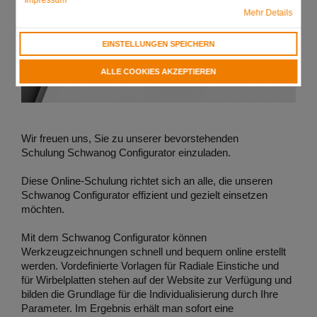
Mehr Details
EINSTELLUNGEN SPEICHERN
ALLE COOKIES AKZEPTIEREN
Wir freuen uns, Sie zu unserer bevorstehenden
Schulung Schwanog Configurator einzuladen.
Diese Online-Schulung richtet sich an alle, die unseren
Schwanog Configurator effizient und gezielt einsetzen
möchten.
Mit dem Schwanog Configurator können
Werkzeugzeichnungen schnell und bequem online erstellt
werden. Vordefinierte Vorlagen für Radiale Einstiche und
für Wirbelplatten stehen auf der Website zur Verfügung und
bilden die Grundlage für die Individualisierung durch Ihre
Parameter. Im Ergebnis erhält man sofort eine