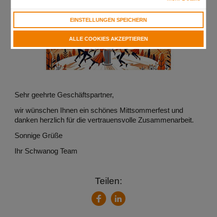
EINSTELLUNGEN SPEICHERN
ALLE COOKIES AKZEPTIEREN
Sehr geehrte Geschäftspartner,
wir wünschen Ihnen ein schönes Mittsommerfest und
danken herzlich für die vertrauensvolle Zusammenarbeit.
Sonnige Grüße
Ihr Schwanog Team
Teilen:
LinkedIn
Facebook