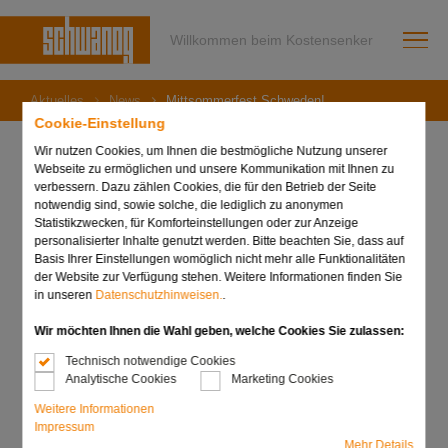
Willkommen beim Kostensenker
Aktuelles
News
Mittsommerfest Schweden!
Cookie-Einstellung
Wir nutzen Cookies, um Ihnen die bestmögliche Nutzung unserer
Webseite zu ermöglichen und unsere Kommunikation mit Ihnen zu
verbessern. Dazu zählen Cookies, die für den Betrieb der Seite
19. Juni 2024
notwendig sind, sowie solche, die lediglich zu anonymen
Mittsommerfest
Statistikzwecken, für Komforteinstellungen oder zur Anzeige
personalisierter Inhalte genutzt werden. Bitte beachten Sie, dass auf
Basis Ihrer Einstellungen womöglich nicht mehr alle Funktionalitäten
Schweden!
der Website zur Verfügung stehen. Weitere Informationen finden Sie
in unseren
Datenschutzhinweisen.
.
Wir möchten Ihnen die Wahl geben, welche Cookies Sie zulassen:
Technisch notwendige Cookies
Analytische Cookies
Marketing Cookies
Weitere Informationen
Impressum
Mehr Details