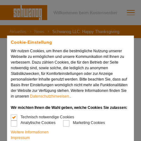
Willkommen beim Kostensenker
Aktuelles
News
Schwanog LLC: Happy Thanksgiving
Cookie-Einstellung
Wir nutzen Cookies, um Ihnen die bestmögliche Nutzung unserer
Webseite zu ermöglichen und unsere Kommunikation mit Ihnen zu
verbessern. Dazu zählen Cookies, die für den Betrieb der Seite
22. November 2022
notwendig sind, sowie solche, die lediglich zu anonymen
Schwanog LLC: Happy
Statistikzwecken, für Komforteinstellungen oder zur Anzeige
personalisierter Inhalte genutzt werden. Bitte beachten Sie, dass auf
Thanksgiving
Basis Ihrer Einstellungen womöglich nicht mehr alle Funktionalitäten
der Website zur Verfügung stehen. Weitere Informationen finden Sie
in unseren
Datenschutzhinweisen.
.
Wir möchten Ihnen die Wahl geben, welche Cookies Sie zulassen:
Technisch notwendige Cookies
Analytische Cookies
Marketing Cookies
Weitere Informationen
Impressum