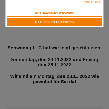
Mehr Details
EINSTELLUNGEN SPEICHERN
ALLE COOKIES AKZEPTIEREN
Schwanog LLC hat wie folgt geschlossen:
Donnerstag, den 24.11.2022 und Freitag,
den 25.11.2022
Wir sind am Montag, den 28.11.2022 wie
gewohnt für Sie da!