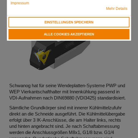
Impressum
Mehr Details
EINSTELLUNGEN SPEICHERN
ALLE COOKIES AKZEPTIEREN
Schwanog hat für seine Wendeplatten-Systeme PWP und
WEP Vierkantschafthalter mit Innenkühlung passend in
VDI-Aufnahmen nach DIN69880 (VDI3425) standardisiert.
Sämtliche Grundkörper sind mit innerer Kühlmittelzufuhr
direkt an die Schneide ausgeführt. Die Kühlmittelübergabe
erfolgt über 3 IK-Anschlüsse, die am Halter links, rechts
und hinten angebracht sind. Je nach Schaftabmessung
werden die Anschlussgrößen M8x1, G1/8 bzw. G1/4