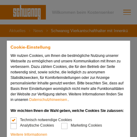
Willkommen beim Kostensenker
Aktuelles
News
Schwanog Vierkantschafthalter mit Innenkühlung
Cookie-Einstellung
Wir nutzen Cookies, um Ihnen die bestmögliche Nutzung unserer
Webseite zu ermöglichen und unsere Kommunikation mit Ihnen zu
18. August 2021
verbessern. Dazu zählen Cookies, die für den Betrieb der Seite
Schwanog
notwendig sind, sowie solche, die lediglich zu anonymen
Statistikzwecken, für Komforteinstellungen oder zur Anzeige
Vierkantschafthalter mit
personalisierter Inhalte genutzt werden. Bitte beachten Sie, dass auf
Basis Ihrer Einstellungen womöglich nicht mehr alle Funktionalitäten
Innenkühlung direkt an
der Website zur Verfügung stehen. Weitere Informationen finden Sie
in unseren
Datenschutzhinweisen.
.
die Schneide!
Wir möchten Ihnen die Wahl geben, welche Cookies Sie zulassen:
Technisch notwendige Cookies
Analytische Cookies
Marketing Cookies
Weitere Informationen