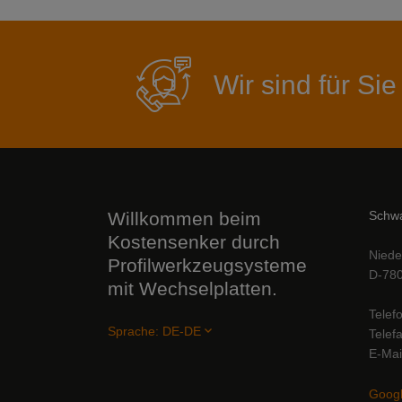
Wir sind für Sie
Willkommen beim
Schwa
Kostensenker durch
Niede
Profilwerkzeugsysteme
D-780
mit Wechselplatten.
Telef
Sprache:
DE-DE
Telef
E-Mai
Googl