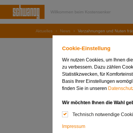
Willkommen beim Kostensenker
Aktuelles
News
Verzahnungen und Nuten fräs
Cookie-Einstellung
Wir nutzen Cookies, um Ihnen di
zu verbessern. Dazu zählen Cookie
19. April 2021
Verzahnu
Statistikzwecken, für Komforteins
Basis Ihrer Einstellungen womögli
finden Sie in unseren
Datenschut
bis zu 5
Wir möchten Ihnen die Wahl ge
Technisch notwendige Cook
Impressum