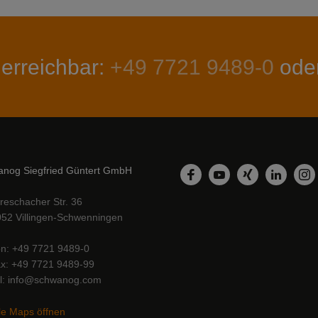
 erreichbar:
+49 7721 9489-0
ode
nog Siegfried Güntert GmbH
LinkedIn
Facebook
YouTube
Xing
In
reschacher Str. 36
52 Villingen-Schwenningen
on
+49 7721 9489-0
ax
+49 7721 9489-99
l
info@schwanog.com
e Maps öffnen