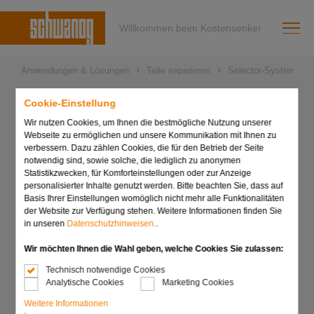
Willkommen beim Kostensenker
Anwendungen & Lösungen
Teile separieren
Selector-System
Cookie-Einstellung
Betriebsanleitung Selectoren
Wir nutzen Cookies, um Ihnen die bestmögliche Nutzung unserer
Webseite zu ermöglichen und unsere Kommunikation mit Ihnen zu
verbessern. Dazu zählen Cookies, die für den Betrieb der Seite
Operating Instructions Selector
notwendig sind, sowie solche, die lediglich zu anonymen
Statistikzwecken, für Komforteinstellungen oder zur Anzeige
personalisierter Inhalte genutzt werden. Bitte beachten Sie, dass auf
Instructions
Basis Ihrer Einstellungen womöglich nicht mehr alle Funktionalitäten
der Website zur Verfügung stehen. Weitere Informationen finden Sie
d’utilisation Sélecteur
in unseren
Datenschutzhinweisen.
.
Wir möchten Ihnen die Wahl geben, welche Cookies Sie zulassen:
Technisch notwendige Cookies
Analytische Cookies
Marketing Cookies
Weitere Informationen