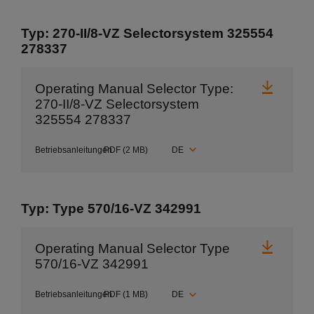
Typ: 270-II/8-VZ Selectorsystem 325554
278337
Herunt
Operating Manual Selector Type:
270-II/8-VZ Selectorsystem
325554 278337
Betriebsanleitungen
PDF
(2 MB)
Typ: Type 570/16-VZ 342991
Herunt
Operating Manual Selector Type
570/16-VZ 342991
Betriebsanleitungen
PDF
(1 MB)