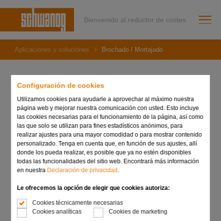
Bienvenido al reductor de costes
Aplicaciones y soluciones
Brochado / Mortajado
Brochado / Mortajado
Configuración de cookies
Utilizamos cookies para ayudarle a aprovechar al máximo nuestra
página web y mejorar nuestra comunicación con usted. Esto incluye
las cookies necesarias para el funcionamiento de la página, así como
Las herramientas de brochado o mortajado de Schwanog
las que solo se utilizan para fines estadísticos anónimos, para
para engranajes, acanaladuras y formas especiales son el
realizar ajustes para una mayor comodidad o para mostrar contenido
complemento eficaz del mecanizado convencional de
personalizado. Tenga en cuenta que, en función de sus ajustes, allí
piezas en torno.
donde los pueda realizar, es posible que ya no estén disponibles
Por ejemplo, en un torno CNC pueden realizarse formas
todas las funcionalidades del sitio web. Encontrará más información
complejas, ranurados o engranajes en un solo proceso de
en nuestra
Declaración de privacidad
.
maquinado, eliminando segundas operaciones en otras
máquinas; así como el control logístico y planificación de
Le ofrecemos la opción de elegir que cookies autoriza:
estos.
Cookies técnicamente necesarias
Cookies analíticas
Cookies de marketing