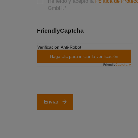
He leído y acepto la
Política de Protec
GmbH.
*
FriendlyCaptcha
Verificación Anti-Robot
Haga clic para iniciar la verificación
Friendly
Captcha ⇗
Enviar