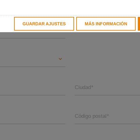
Apellidos
*
GUARDAR AJUSTES
MÁS INFORMACIÓN
Ciudad
*
Código postal
*