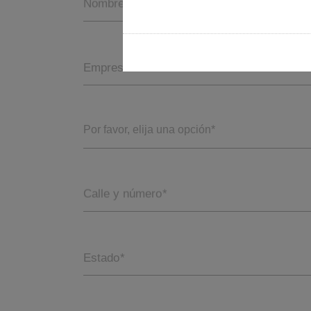
Nombre
Empresa
Por favor, elija una opción*
Calle y número
*
Estado
*