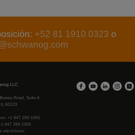
posición:
+52 81 1910 0323
o
te@schwanog.com
anog LLC
Linkedin
Facebook
YouTube
Instagr
Twi
Bowes Road, Suite A
, IL 60123
ono
+1 847 289 1055
+1 847 289 1056
o electrónico