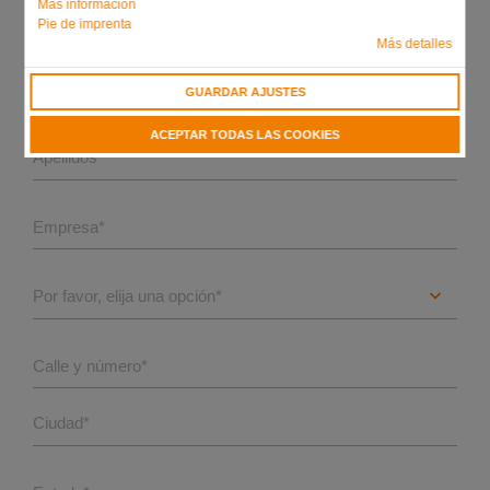
Más información
Pie de imprenta
Más detalles
GUARDAR AJUSTES
Nombre
ACEPTAR TODAS LAS COOKIES
Apellidos
*
Empresa
*
Calle y número
*
Ciudad
*