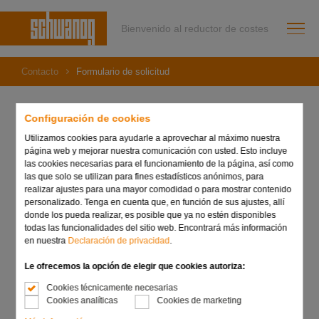
Bienvenido al reductor de costes
Contacto
Formulario de solicitud
Configuración de cookies
Utilizamos cookies para ayudarle a aprovechar al máximo nuestra
ADVERTENCIA: NO
envíe información sujeta o vinculada
página web y mejorar nuestra comunicación con usted. Esto incluye
al Reglamento Internacional de Tráfico de Armas (ITAR), 22
las cookies necesarias para el funcionamiento de la página, así como
USC, 2751-2799aa, 22 CFR 120-130, o al Reglamento de
las que solo se utilizan para fines estadísticos anónimos, para
Administración de Exportaciones de EE. UU. (EAR), 15
realizar ajustes para una mayor comodidad o para mostrar contenido
CFR, capítulo 7.
personalizado. Tenga en cuenta que, en función de sus ajustes, allí
donde los pueda realizar, es posible que ya no estén disponibles
Formulario de solicitud
todas las funcionalidades del sitio web. Encontrará más información
en nuestra
Declaración de privacidad
.
Le ofrecemos la opción de elegir que cookies autoriza:
Cookies técnicamente necesarias
Asunto
Cookies analíticas
Cookies de marketing