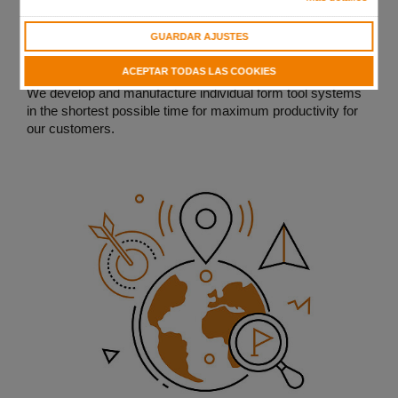
machine.
GUARDAR AJUSTES
Our mission
ACEPTAR TODAS LAS COOKIES
We develop and manufacture individual form tool systems
in the shortest possible time for maximum productivity for
our customers.