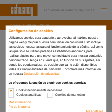
Bienvenido al reductor de costes
Empresa
Visión y misión
Configuración de cookies
Utilizamos cookies para ayudarle a aprovechar al máximo nuestra
página web y mejorar nuestra comunicación con usted. Esto incluye
las cookies necesarias para el funcionamiento de la página, así como
Visión y misión
las que solo se utilizan para fines estadísticos anónimos, para
realizar ajustes para una mayor comodidad o para mostrar contenido
personalizado. Tenga en cuenta que, en función de sus ajustes, allí
donde los pueda realizar, es posible que ya no estén disponibles
No sólo cumplimos los deseos de los clientes, sino que los
todas las funcionalidades del sitio web. Encontrará más información
superamos. Con este objetivo, todo nuestro equipo se pone
en nuestra
Declaración de privacidad
.
a trabajar cada día de nuevo y estamos muy orgullosos de
este compromiso, de este entusiasmo, de este equipo.
Le ofrecemos la opción de elegir que cookies autoriza:
Cookies técnicamente necesarias
Cookies analíticas
Cookies de marketing
Our vision
Más información
Pie de imprenta
Schwanog form tool systems are used on any metal cutting
Más detalles