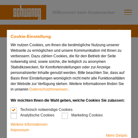
Willkommen beim Kostensenker
Aktuelles
News
Unsere neue Ausgabe der Schwanog News ist on
Cookie-Einstellung
Wir nutzen Cookies, um Ihnen die bestmögliche Nutzung unserer
Webseite zu ermöglichen und unsere Kommunikation mit Ihnen zu
verbessern. Dazu zählen Cookies, die für den Betrieb der Seite
notwendig sind, sowie solche, die lediglich zu anonymen
09. Oktober 2024
Statistikzwecken, für Komforteinstellungen oder zur Anzeige
Unsere neue Ausgabe
personalisierter Inhalte genutzt werden. Bitte beachten Sie, dass auf
Basis Ihrer Einstellungen womöglich nicht mehr alle Funktionalitäten
der Schwanog News ist
der Website zur Verfügung stehen. Weitere Informationen finden Sie
in unseren
Datenschutzhinweisen.
.
online!
Wir möchten Ihnen die Wahl geben, welche Cookies Sie zulassen:
Technisch notwendige Cookies
Analytische Cookies
Marketing Cookies
In unserer aktuellen Ausgabe der Schwanog News stellen
Weitere Informationen
wir Ihnen wieder neue technologische Lösungen und Infos
Impressum
aus der Welt von Schwanog vor.
Mehr Details