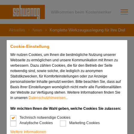
Willkommen beim Kostensenker
Aktuelles
News
Komplette Werkzeugauslegung für Ihre Drehteile
Cookie-Einstellung
Wir nutzen Cookies, um Ihnen die bestmögliche Nutzung unserer
31. Januar 2023
Webseite zu ermöglichen und unsere Kommunikation mit Ihnen zu
Komplette
verbessern. Dazu zählen Cookies, die für den Betrieb der Seite
notwendig sind, sowie solche, die lediglich zu anonymen
Statistikzwecken, für Komforteinstellungen oder zur Anzeige
Werkzeugauslegung für
personalisierter Inhalte genutzt werden. Bitte beachten Sie, dass auf
Basis Ihrer Einstellungen womöglich nicht mehr alle Funktionalitäten
Ihre Drehteile!
der Website zur Verfügung stehen. Weitere Informationen finden Sie
in unseren
Datenschutzhinweisen.
.
Wir möchten Ihnen die Wahl geben, welche Cookies Sie zulassen:
Technisch notwendige Cookies
Analytische Cookies
Marketing Cookies
Weitere Informationen