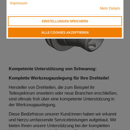
Impressum
Mehr Details
EINSTELLUNGEN SPEICHERN
ALLE COOKIES AKZEPTIEREN
Kompetente Unterstützung von Schwanog:
Komplette Werkzeugauslegung für Ihre Drehteile!
Hersteller von Drehteilen, die zum Beispiel ihr
Teilespektrum erweitern oder neue Branchen erschließen,
sind oftmals froh über eine kompetente Unterstützung in
der Werkzeugauslegung.
Diese Bedürfnisse unserer Kund:innen haben wir erkannt
und hierzu umfassende Serviceleistungen aufgebaut. Wir
bieten Ihnen unsere Unterstützung bei der kompletten