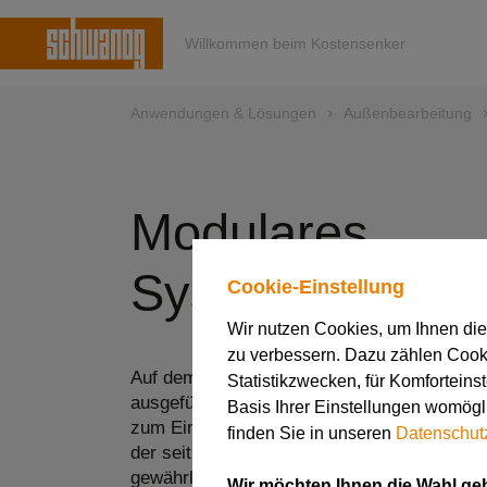
Willkommen beim Kostensenker
Anwendungen & Lösungen
Außenbearbeitung
Modulares
System MSIK
Cookie-Einstellung
Wir nutzen Cookies, um Ihnen di
zu verbessern. Dazu zählen Cookie
Auf dem Grundkörper, der mit der maschinen
Statistikzwecken, für Komforteins
ausgeführt ist, sind unterschiedliche standa
Basis Ihrer Einstellungen womögli
zum Einstechen und Formstechen verwendbar
finden Sie in unseren
Datenschut
der seitlich an den Grundkörper angeschra
gewährleistet eine stabile und sichere Verb
Wir möchten Ihnen die Wahl ge