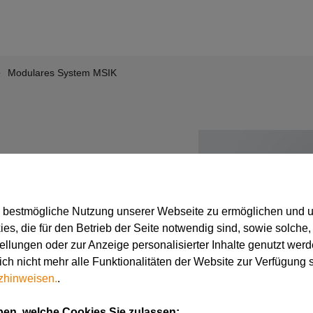
Modulares System MSIK
e bestmögliche Nutzung unserer Webseite zu ermöglichen und 
s, die für den Betrieb der Seite notwendig sind, sowie solche,
seitigen Schnittstelle
tellungen oder zur Anzeige personalisierter Inhalte genutzt werd
rdisierte Kassetten
ch nicht mehr alle Funktionalitäten der Website zur Verfügung 
. Die Schnittstelle
zhinweisen.
.
ubten Kassetten
indung. Die Kassetten
ben, welche Cookies Sie zulassen: