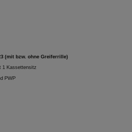
 (mit bzw. ohne Greiferrille)
t 1 Kassettensitz
und PWP