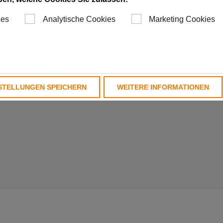
 PWP erhältlich.
hlmittelzufuhr über
ies
Analytische Cookies
Marketing Cookies
an die Schneide,
ühlmitteladaptionen
STELLUNGEN SPEICHERN
WEITERE INFORMATIONEN