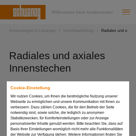
Willkommen beim Kostensenker
Anwendungen & Lösungen
Innenbearbeitung
Radiales und axial
Radiales und axiales
Innenstechen
Die technischen Fakten im Überblick:
Cookie-Einstellung
Wechselplattensysteme für alle Maschinentypen
Wir nutzen Cookies, um Ihnen die bestmögliche Nutzung unserer
Webseite zu ermöglichen und unsere Kommunikation mit Ihnen zu
Verringerung der Stillstandzeit durch
verbessern. Dazu zählen Cookies, die für den Betrieb der Seite
Schnellwechselbarkeit
notwendig sind, sowie solche, die lediglich zu anonymen
Statistikzwecken, für Komforteinstellungen oder zur Anzeige
Deutliche Erhöhung der Standzeit durch Einsatz
personalisierter Inhalte genutzt werden. Bitte beachten Sie, dass auf
optimaler Hartmetallsorten und Beschichtungen
Basis Ihrer Einstellungen womöglich nicht mehr alle Funktionalitäten
der Website zur Verfügung stehen. Weitere Informationen finden Sie