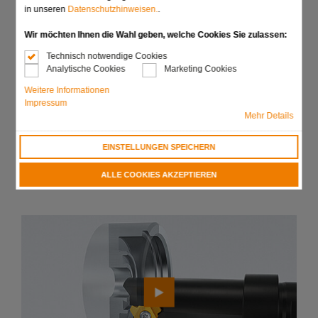
Werkzeughalter mit Innenkühlung
in unseren
Datenschutzhinweisen.
.
Wechselgenauigkeit < 0,02
Wir möchten Ihnen die Wahl geben, welche Cookies Sie zulassen:
Werkzeuge bis ca. 25 mm Einsatzbreite
Technisch notwendige Cookies
Für alle gängigen Aufnahmen wie Rundschaft, Capto,
Analytische Cookies
Marketing Cookies
HSK
Weitere Informationen
Impressum
Halter alternativ in Schwermetallausführung zur
Mehr Details
Schwingungsdämpfung
EINSTELLUNGEN SPEICHERN
Anfrage senden
ALLE COOKIES AKZEPTIEREN