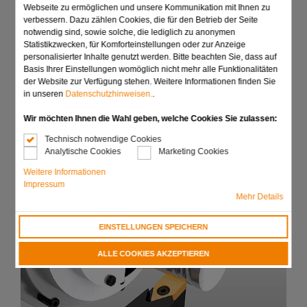
Webseite zu ermöglichen und unsere Kommunikation mit Ihnen zu
optimaler Hartmetallsorten und Beschichtungen
verbessern. Dazu zählen Cookies, die für den Betrieb der Seite
System Lösungen für mehrfaches Nachschleifen sowie
notwendig sind, sowie solche, die lediglich zu anonymen
Einmaleinsätze
Statistikzwecken, für Komforteinstellungen oder zur Anzeige
personalisierter Inhalte genutzt werden. Bitte beachten Sie, dass auf
Sieben Systeme für Einstechbreiten bis 70 mm
Basis Ihrer Einstellungen womöglich nicht mehr alle Funktionalitäten
der Website zur Verfügung stehen. Weitere Informationen finden Sie
Halter für alle Grundaufnahmen und Maschinentypen
in unseren
Datenschutzhinweisen.
.
Wir möchten Ihnen die Wahl geben, welche Cookies Sie zulassen:
Anfrage senden
Technisch notwendige Cookies
Analytische Cookies
Marketing Cookies
Weitere Informationen
Impressum
Mehr Details
EINSTELLUNGEN SPEICHERN
ALLE COOKIES AKZEPTIEREN