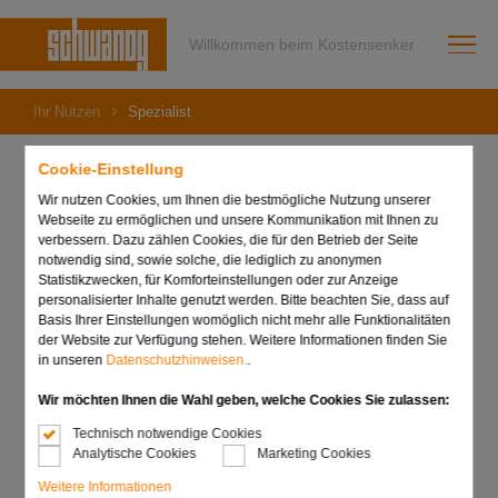
Willkommen beim Kostensenker
Ihr Nutzen
Spezialist
Cookie-Einstellung
Wir nutzen Cookies, um Ihnen die bestmögliche Nutzung unserer
Webseite zu ermöglichen und unsere Kommunikation mit Ihnen zu
Spezialist
verbessern. Dazu zählen Cookies, die für den Betrieb der Seite
notwendig sind, sowie solche, die lediglich zu anonymen
Statistikzwecken, für Komforteinstellungen oder zur Anzeige
personalisierter Inhalte genutzt werden. Bitte beachten Sie, dass auf
75 Jahre Erfahrung als Spezialisten in der Herstellung von
Basis Ihrer Einstellungen womöglich nicht mehr alle Funktionalitäten
individuellen Profilwerkzeugsystemen sind keine
der Website zur Verfügung stehen. Weitere Informationen finden Sie
Kleinigkeit. Vor allem dann nicht, wenn man sich auf ein
in unseren
Datenschutzhinweisen.
.
einzelnes Produktsegment konzentriert und dort zu
marktführenden Experten entwickelt. In unserem Fall ist
Wir möchten Ihnen die Wahl geben, welche Cookies Sie zulassen:
das die Herstellung von individuellen Werkzeugen auch in
Technisch notwendige Cookies
geringen Losgrößen. Jeder unserer Mitarbeiter verfügt über
Analytische Cookies
Marketing Cookies
ein umfangreiches Knowhow und die Fähigkeit, dieses nicht
nur zielgerichtet für Sie einzusetzen, sondern auch
Weitere Informationen