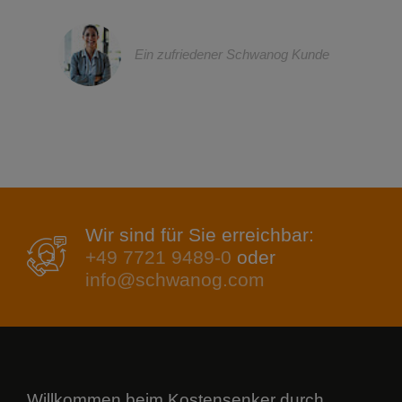
Ein zufriedener Schwanog Kunde
Wir sind für Sie erreichbar:
+49 7721 9489-0
oder
info@schwanog.com
Willkommen beim Kostensenker durch