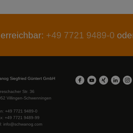
 erreichbar:
+49 7721 9489-0
ode
nog Siegfried Güntert GmbH
LinkedIn
Facebook
YouTube
Xing
In
reschacher Str. 36
52 Villingen-Schwenningen
on
+49 7721 9489-0
ax
+49 7721 9489-99
l
info@schwanog.com