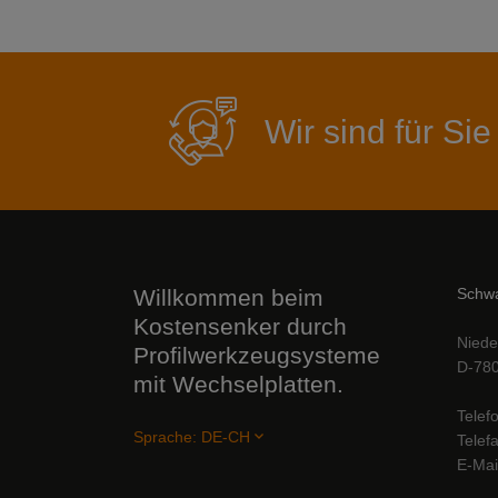
Wir sind für Sie
Willkommen beim
Schwa
Kostensenker durch
Niede
Profilwerkzeugsysteme
D-780
mit Wechselplatten.
Telef
Sprache:
DE-CH
Telef
E-Mai