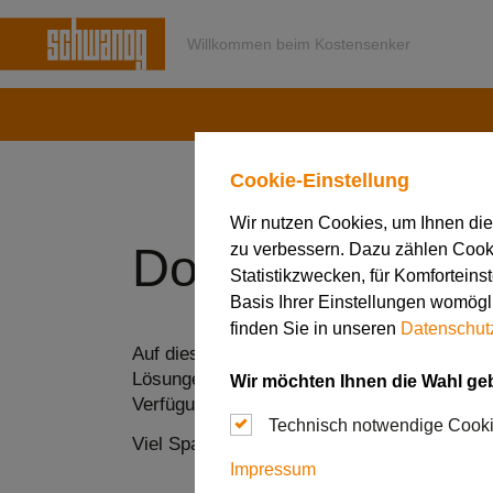
Willkommen beim Kostensenker
Cookie-Einstellung
Wir nutzen Cookies, um Ihnen di
zu verbessern. Dazu zählen Cookie
Downloads
Statistikzwecken, für Komforteins
Basis Ihrer Einstellungen womögli
finden Sie in unseren
Datenschut
Auf dieser Seite stehen Ihnen eine Vielzahl
Lösungen und Infos aus der Welt von Sch
Wir möchten Ihnen die Wahl ge
Verfügung.
Technisch notwendige Cook
Viel Spaß beim Stöbern!
Impressum