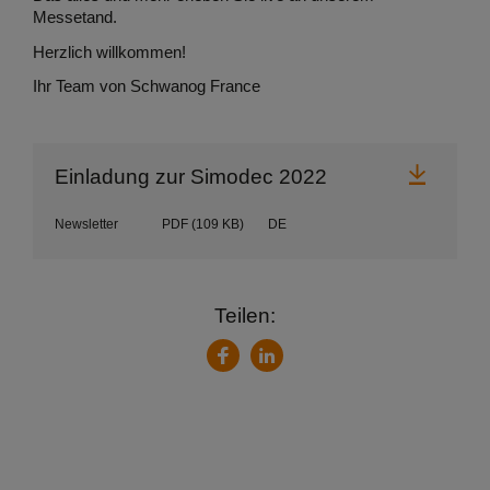
Messetand.
Herzlich willkommen!
Ihr Team von Schwanog France
Herunt
Einladung zur Simodec 2022
Newsletter
PDF
(109 KB)
DE
Teilen:
LinkedIn
Facebook