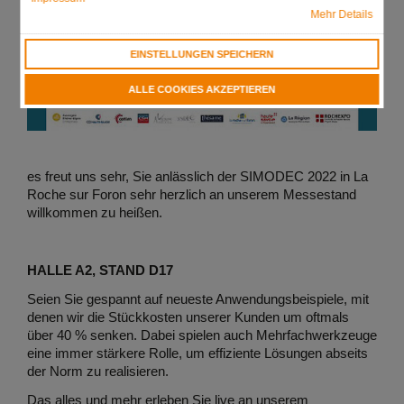
Mehr Details
EINSTELLUNGEN SPEICHERN
ALLE COOKIES AKZEPTIEREN
es freut uns sehr, Sie anlässlich der SIMODEC 2022 in La
Roche sur Foron sehr herzlich an unserem Messestand
willkommen zu heißen.
HALLE A2, STAND D17
Seien Sie gespannt auf neueste Anwendungsbeispiele, mit
denen wir die Stückkosten unserer Kunden um oftmals
über 40 % senken. Dabei spielen auch Mehrfachwerkzeuge
eine immer stärkere Rolle, um effiziente Lösungen abseits
der Norm zu realisieren.
Das alles und mehr erleben Sie live an unserem