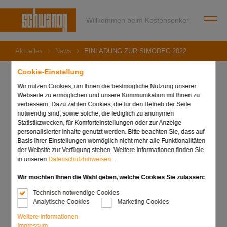
Willkommen beim Kostensenker
Aktuelles
News
EINLADUNG ZUR SIMODEC 2022
Cookie-Einstellung
Wir nutzen Cookies, um Ihnen die bestmögliche Nutzung unserer
Webseite zu ermöglichen und unsere Kommunikation mit Ihnen zu
17. Februar 2022
verbessern. Dazu zählen Cookies, die für den Betrieb der Seite
EINLADUNG ZUR
notwendig sind, sowie solche, die lediglich zu anonymen
Statistikzwecken, für Komforteinstellungen oder zur Anzeige
personalisierter Inhalte genutzt werden. Bitte beachten Sie, dass auf
SIMODEC 2022
Basis Ihrer Einstellungen womöglich nicht mehr alle Funktionalitäten
der Website zur Verfügung stehen. Weitere Informationen finden Sie
in unseren
Datenschutzhinweisen.
.
Wir möchten Ihnen die Wahl geben, welche Cookies Sie zulassen:
Technisch notwendige Cookies
Analytische Cookies
Marketing Cookies
Weitere Informationen
Impressum