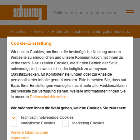
Willkommen beim Kostensenker
Aktuelles
News
Frohe Weihnachten und ein gutes neues Jahr!
Cookie-Einstellung
Wir nutzen Cookies, um Ihnen die bestmögliche Nutzung unserer
Webseite zu ermöglichen und unsere Kommunikation mit Ihnen zu
15. Dezember 2023
verbessern. Dazu zählen Cookies, die für den Betrieb der Seite
Frohe Weihnachten und
notwendig sind, sowie solche, die lediglich zu anonymen
Statistikzwecken, für Komforteinstellungen oder zur Anzeige
personalisierter Inhalte genutzt werden. Bitte beachten Sie, dass auf
ein gutes neues Jahr!
Basis Ihrer Einstellungen womöglich nicht mehr alle Funktionalitäten
der Website zur Verfügung stehen. Weitere Informationen finden Sie
in unseren
Datenschutzhinweisen.
.
Wir möchten Ihnen die Wahl geben, welche Cookies Sie zulassen:
Technisch notwendige Cookies
Analytische Cookies
Marketing Cookies
Weitere Informationen
Impressum