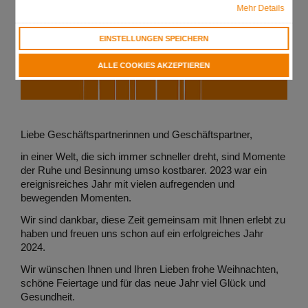
Mehr Details
EINSTELLUNGEN SPEICHERN
ALLE COOKIES AKZEPTIEREN
Liebe Geschäftspartnerinnen und Geschäftspartner,
in einer Welt, die sich immer schneller dreht, sind Momente
der Ruhe und Besinnung umso kostbarer. 2023 war ein
ereignisreiches Jahr mit vielen aufregenden und
bewegenden Momenten.
Wir sind dankbar, diese Zeit gemeinsam mit Ihnen erlebt zu
haben und freuen uns schon auf ein erfolgreiches Jahr
2024.
Wir wünschen Ihnen und Ihren Lieben frohe Weihnachten,
schöne Feiertage und für das neue Jahr viel Glück und
Gesundheit.