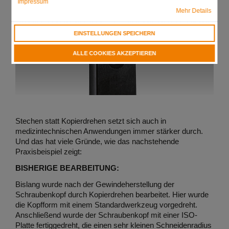
Impressum
Mehr Details
EINSTELLUNGEN SPEICHERN
ALLE COOKIES AKZEPTIEREN
Stechen statt Kopierdrehen setzt sich auch in
medizintechnischen Anwendungen immer stärker durch.
Und das hat viele Gründe, wie das nachstehende
Praxisbeispiel zeigt:
BISHERIGE BEARBEITUNG:
Bislang wurde nach der Gewindeherstellung der
Schraubenkopf durch Kopierdrehen bearbeitet. Hier wurde
die Kopfform mit einem Standardwerkzeug vorgedreht.
Anschließend wurde der Schraubenkopf mit einer ISO-
Platte fertiggedreht, die einen sehr kleinen Schneidenradius