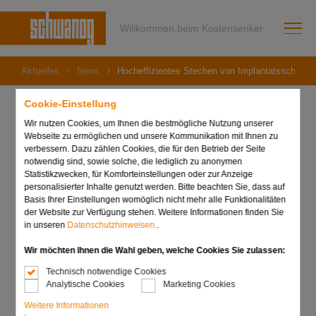
Willkommen beim Kostensenker
Aktuelles
News
Hocheffizientes Stechen von Implantatsschraub
Cookie-Einstellung
Wir nutzen Cookies, um Ihnen die bestmögliche Nutzung unserer
Webseite zu ermöglichen und unsere Kommunikation mit Ihnen zu
15. September 2020
verbessern. Dazu zählen Cookies, die für den Betrieb der Seite
Hocheffizientes Stechen
notwendig sind, sowie solche, die lediglich zu anonymen
Statistikzwecken, für Komforteinstellungen oder zur Anzeige
von
personalisierter Inhalte genutzt werden. Bitte beachten Sie, dass auf
Basis Ihrer Einstellungen womöglich nicht mehr alle Funktionalitäten
Implantatsschraubköpfen!
der Website zur Verfügung stehen. Weitere Informationen finden Sie
in unseren
Datenschutzhinweisen.
.
Wir möchten Ihnen die Wahl geben, welche Cookies Sie zulassen:
Technisch notwendige Cookies
Analytische Cookies
Marketing Cookies
Weitere Informationen