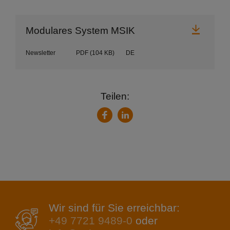
Herunt
Modulares System MSIK
Newsletter
PDF
(104 KB)
DE
Teilen:
LinkedIn
Facebook
Wir sind für Sie erreichbar:
+49 7721 9489-0
oder