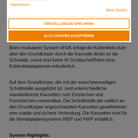
Impressum
Mehr Details
EINSTELLUNGEN SPEICHERN
ALLE COOKIES AKZEPTIEREN
Beim modularen System MSIK erfolgt die Kühlmittelzufuhr
über den Grundkörper durch die Kassette direkt an die
Schneide, somit sind keine IK-Schläuche/Rohre bzw.
Kühlmitteladaptionen erforderlich.
Auf dem Grundkörper, der mit der maschinenseitigen
Schnittstelle ausgeführt ist, sind unterschiedliche
standardisierte Kassetten zum Einstechen und
Formstechen verwendbar. Die Schnittstelle der seitlich an
den Grundkörper angeschraubten Kassetten gewährleistet
eine stabile und sichere Verbindung. Die Kassetten sind für
die Wendeplattensysteme WEP und PWP erhältlich.
System Highlights: