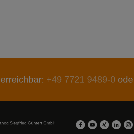
 erreichbar:
+49 7721 9489-0
ode
nog Siegfried Güntert GmbH
LinkedIn
Facebook
YouTube
Xing
In