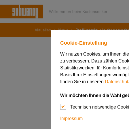
Willkommen beim Kostensenker
Aktuelles
News
Profilkorrektur leicht gemach
Cookie-Einstellung
Wir nutzen Cookies, um Ihnen di
zu verbessern. Dazu zählen Cookie
11. August 2020
Statistikzwecken, für Komforteins
Profilkor
Basis Ihrer Einstellungen womögli
finden Sie in unseren
Datenschut
Schwanog
Wir möchten Ihnen die Wahl ge
Technisch notwendige Cook
Impressum