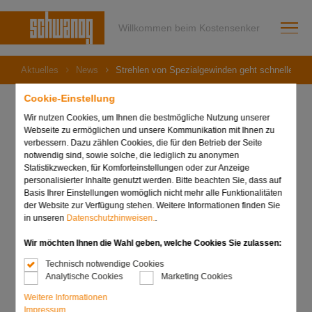
Willkommen beim Kostensenker
Aktuelles
News
Strehlen von Spezialgewinden geht schneller so!
Cookie-Einstellung
Wir nutzen Cookies, um Ihnen die bestmögliche Nutzung unserer
Webseite zu ermöglichen und unsere Kommunikation mit Ihnen zu
08. Dezember 2020
verbessern. Dazu zählen Cookies, die für den Betrieb der Seite
Strehlen von
notwendig sind, sowie solche, die lediglich zu anonymen
Statistikzwecken, für Komforteinstellungen oder zur Anzeige
personalisierter Inhalte genutzt werden. Bitte beachten Sie, dass auf
Spezialgewinden geht
Basis Ihrer Einstellungen womöglich nicht mehr alle Funktionalitäten
der Website zur Verfügung stehen. Weitere Informationen finden Sie
schneller so!
in unseren
Datenschutzhinweisen.
.
Wir möchten Ihnen die Wahl geben, welche Cookies Sie zulassen:
Technisch notwendige Cookies
Analytische Cookies
Marketing Cookies
Weitere Informationen
Impressum