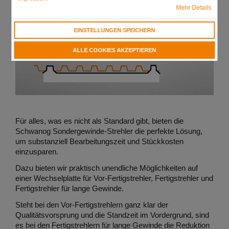
Mehr Details
EINSTELLUNGEN SPEICHERN
ALLE COOKIES AKZEPTIEREN
Für alles, was es nicht als Standard gibt, bieten die
Schwanog Sondergewinde-Strehler die perfekte Lösung,
um substanziell Bearbeitungszeit und Stückkosten
einzusparen.
Dazu bieten wir praktisch unendliche Möglichkeiten auf
einer Wechselplatte für Vor-Fertigstrehler, Fertigstrehler und
Fertigstrehler für lange Gewinde.
Steht bei den Vor-Fertigstrehlern ganz klar der
Qualitätsvorsprung und die Standzeit im Vordergrund, sind
es bei den Fertigstrehlern für lange Gewinde die Reduktion