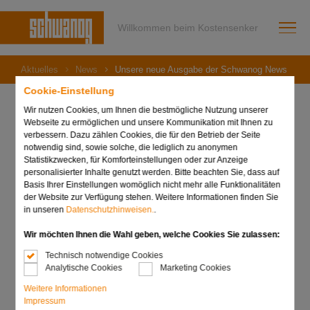
Willkommen beim Kostensenker
Aktuelles
News
Unsere neue Ausgabe der Schwanog News ist on
Cookie-Einstellung
Wir nutzen Cookies, um Ihnen die bestmögliche Nutzung unserer
Webseite zu ermöglichen und unsere Kommunikation mit Ihnen zu
verbessern. Dazu zählen Cookies, die für den Betrieb der Seite
09. April 2026
notwendig sind, sowie solche, die lediglich zu anonymen
Unsere neue Ausgabe
Statistikzwecken, für Komforteinstellungen oder zur Anzeige
personalisierter Inhalte genutzt werden. Bitte beachten Sie, dass auf
der Schwanog News ist
Basis Ihrer Einstellungen womöglich nicht mehr alle Funktionalitäten
der Website zur Verfügung stehen. Weitere Informationen finden Sie
online!
in unseren
Datenschutzhinweisen.
.
Wir möchten Ihnen die Wahl geben, welche Cookies Sie zulassen:
Technisch notwendige Cookies
Analytische Cookies
Marketing Cookies
Weitere Informationen
Impressum