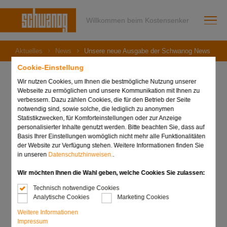
Willkommen beim Kostensenker
Aktuelles
News
Unsere neue Ausgabe der Schwanog News ist on
Cookie-Einstellung
Wir nutzen Cookies, um Ihnen die bestmögliche Nutzung unserer
Webseite zu ermöglichen und unsere Kommunikation mit Ihnen zu
verbessern. Dazu zählen Cookies, die für den Betrieb der Seite
13. Dezember 2023
notwendig sind, sowie solche, die lediglich zu anonymen
Unsere neue Ausgabe
Statistikzwecken, für Komforteinstellungen oder zur Anzeige
personalisierter Inhalte genutzt werden. Bitte beachten Sie, dass auf
der Schwanog News ist
Basis Ihrer Einstellungen womöglich nicht mehr alle Funktionalitäten
der Website zur Verfügung stehen. Weitere Informationen finden Sie
online!
in unseren
Datenschutzhinweisen.
.
Wir möchten Ihnen die Wahl geben, welche Cookies Sie zulassen:
Technisch notwendige Cookies
Analytische Cookies
Marketing Cookies
Weitere Informationen
Impressum