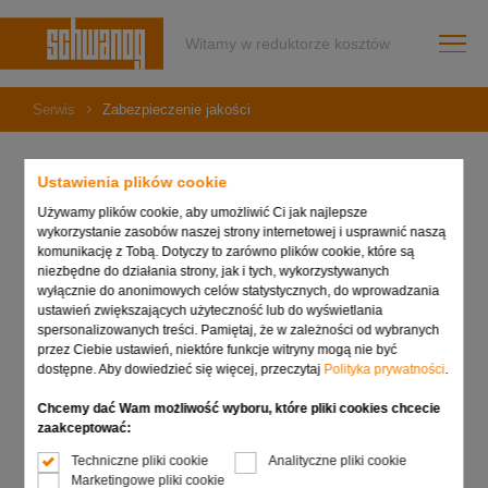
Witamy w reduktorze kosztów
Serwis
Zabezpieczenie jakości
Ustawienia plików cookie
Używamy plików cookie, aby umożliwić Ci jak najlepsze
Zabezpieczenie jakości
wykorzystanie zasobów naszej strony internetowej i usprawnić naszą
komunikację z Tobą. Dotyczy to zarówno plików cookie, które są
niezbędne do działania strony, jak i tych, wykorzystywanych
wyłącznie do anonimowych celów statystycznych, do wprowadzania
Systemy zabezpieczenia jakości i zarządzania jakością to
ustawień zwiększających użyteczność lub do wyświetlania
ściśle powiązane ze sobą procesy. W dziale
spersonalizowanych treści. Pamiętaj, że w zależności od wybranych
zabezpieczenia jakości gwarantujemy staranną kontrolę
przez Ciebie ustawień, niektóre funkcje witryny mogą nie być
końcową indywidualnie produkowanych narzędzi
dostępne. Aby dowiedzieć się więcej, przeczytaj
Polityka prywatności
.
tokarskich z wykorzystaniem technologii kamer CCD.
Uzbrojone w kamery przyrządy pomiarowe sprawdzają
Chcemy dać Wam możliwość wyboru, które pliki cookies chcecie
kontury narzędzia tokarskiego i porównują z wytycznymi
zaakceptować:
rysunku konstrukcyjnego. Oczywiście w naszym
Techniczne pliki cookie
Analityczne pliki cookie
przedsiębiorstwie cały czas pamiętamy o kontroli i
Marketingowe pliki cookie