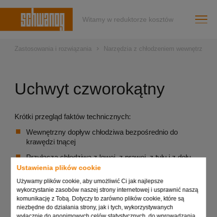
Witamy w reduktorze kosztów
Zastosowania i rozwiązania
Narzędzia z chłodzeniem wewnętrznym
Uchwyt czworokątny
Krótki przegląd faktów technicznych:
Wewnętrzny dopływ chłodziwa bezpośrednio do
krawędzi tnącej
Przyłącza chłodziwa z lewej, z prawej, z tyłu i z dołu
Ustawienia plików cookie
Wysoka elastyczność, z możliwością stosowania we
Używamy plików cookie, aby umożliwić Ci jak najlepsze
wszystkich mocowaniach VDI
wykorzystanie zasobów naszej strony internetowej i usprawnić naszą
Kontrolowane chłodzenie wydłuża okresy eksploatacji
komunikację z Tobą. Dotyczy to zarówno plików cookie, które są
niezbędne do działania strony, jak i tych, wykorzystywanych
Usprawniony proces skrawania
wyłącznie do anonimowych celów statystycznych, do wprowadzania