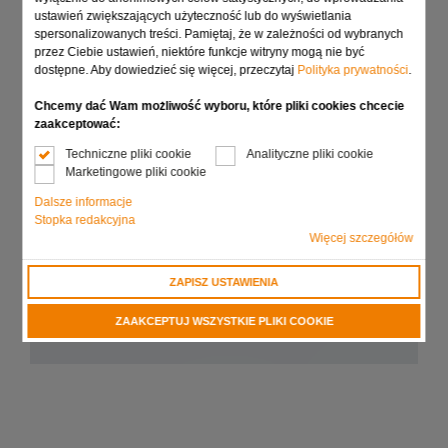
ustawień zwiększających użyteczność lub do wyświetlania
Kompaktowe długości narzędzi i głowic
spersonalizowanych treści. Pamiętaj, że w zależności od wybranych
przez Ciebie ustawień, niektóre funkcje witryny mogą nie być
dostępne. Aby dowiedzieć się więcej, przeczytaj
Polityka prywatności
.
Prześlij zapytanie
Chcemy dać Wam możliwość wyboru, które pliki cookies chcecie
zaakceptować:
Techniczne pliki cookie
Analityczne pliki cookie
Marketingowe pliki cookie
Dalsze informacje
Stopka redakcyjna
Więcej szczegółów
ZAPISZ USTAWIENIA
ZAAKCEPTUJ WSZYSTKIE PLIKI COOKIE