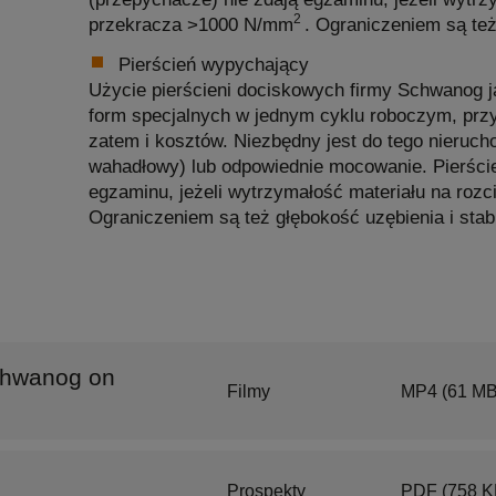
2
przekracza >1000 N/mm
. Ograniczeniem są też
Pierścień wypychający
Użycie pierścieni dociskowych firmy Schwanog 
form specjalnych w jednym cyklu roboczym, pr
zatem i kosztów. Niezbędny jest do tego nieruch
wahadłowy) lub odpowiednie mocowanie. Pierści
egzaminu, jeżeli wytrzymałość materiału na roz
Ograniczeniem są też głębokość uzębienia i sta
Schwanog on
Filmy
MP4
(61 MB
Prospekty
PDF
(758 K