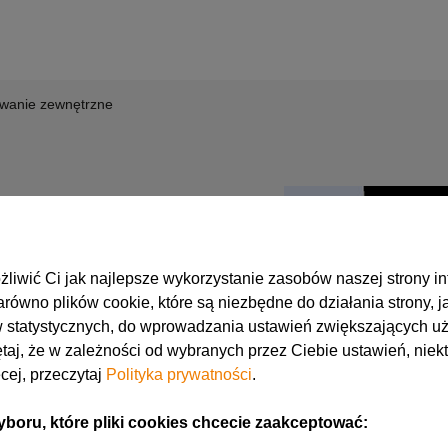
owanie zewnętrzne
nętrzne
iwić Ci jak najlepsze wykorzystanie zasobów naszej strony in
równo plików cookie, które są niezbędne do działania strony, j
statystycznych, do wprowadzania ustawień zwiększających uż
ie
taj, że w zależności od wybranych przez Ciebie ustawień, niekt
a dodatkowej maszynie
cej, przeczytaj
Polityka prywatności
.
rza
ru, które pliki cookies chcecie zaakceptować:
tkich maszynach