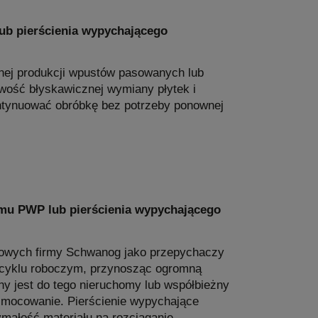
b pierścienia wypychającego
nej produkcji wpustów pasowanych lub
wość błyskawicznej wymiany płytek i
tynuować obróbkę bez potrzeby ponownej
emu PWP lub pierścienia wypychającego
skowych firmy Schwanog jako przepychaczy
 cyklu roboczym, przynosząc ogromną
y jest do tego nieruchomy lub współbieżny
 mocowanie. Pierścienie wypychające
ymałość materiału na rozciąganie