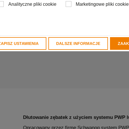
Analityczne pliki cookie
Marketingowe pliki cookie
ZAPISZ USTAWIENIA
DALSZE INFORMACJE
ZAAK
Dłutowanie zębatek z użyciem systemu PWP l
Opracowany przez firmę Schwanog system PWP o