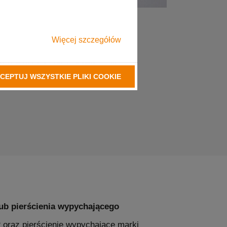
Więcej szczegółów
CEPTUJ WSZYSTKIE PLIKI COOKIE
ub pierścienia wypychającego
raz pierścienie wypychające marki