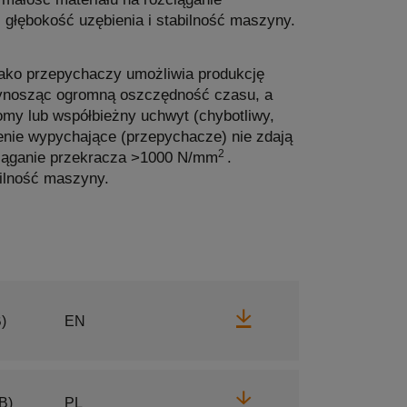
 głębokość uzębienia i stabilność maszyny.
jako przepychaczy umożliwia produkcję
zynosząc ogromną oszczędność czasu, a
omy lub współbieżny uchwyt (chybotliwy,
enie wypychające (przepychacze) nie zdają
2
ciąganie przekracza >1000 N/mm
.
bilność maszyny.
Pobierz
)
EN
Pobierz
B)
PL