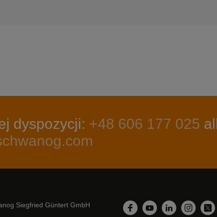
j dyspozycji:
+48 606 177 025
al
@schwanog.com
nog Siegfried Güntert GmbH
LinkedIn
Facebook
YouTube
Instagr
Twi