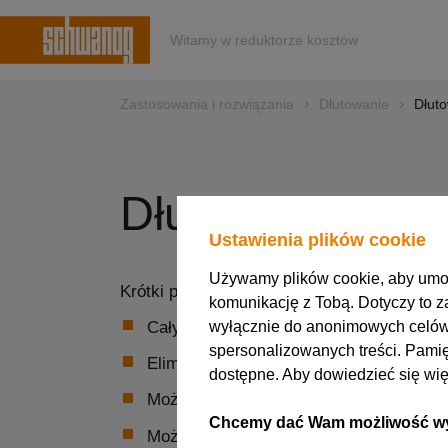
Witamy w reduktorze kosztów
Zastosowania i rozwiązania
Dłutowanie
Dłut
Dłutowanie zew
Ustawienia plików cookie
Używamy plików cookie, aby umożl
Krótki przegląd faktów technicznych:
komunikację z Tobą. Dotyczy to za
wyłącznie do anonimowych celów 
Cały proces produkcji na jednej maszyn
spersonalizowanych treści. Pamię
Eliminacja kolejnej operacji roboczej n
dostępne. Aby dowiedzieć się wię
Możliwość dłutowania do samego kołnie
Chcemy dać Wam możliwość wybo
Możliwość stosowania na prawie wszys