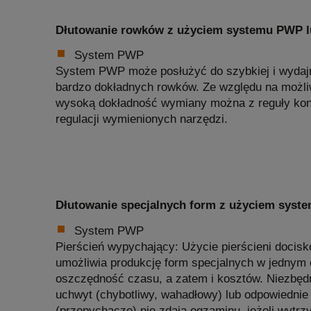
Dłutowanie rowków z użyciem systemu PWP lu
System PWP
System PWP może posłużyć do szybkiej i wydaj
bardzo dokładnych rowków. Ze względu na możli
wysoką dokładność wymiany można z reguły kon
regulacji wymienionych narzędzi.
Dłutowanie specjalnych form z użyciem syst
System PWP
Pierścień wypychający: Użycie pierścieni doci
umożliwia produkcję form specjalnych w jednym
oszczędność czasu, a zatem i kosztów. Niezbędn
uchwyt (chybotliwy, wahadłowy) lub odpowiednie
(przepychacze) nie zdają egzaminu, jeżeli wytrz