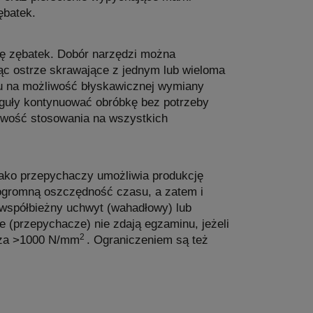
ębatek.
ę zębatek. Dobór narzędzi można
ąc ostrze skrawające z jednym lub wieloma
u na możliwość błyskawicznej wymiany
guły kontynuować obróbkę bez potrzeby
iwość stosowania na wszystkich
jako przepychaczy umożliwia produkcję
ogromną oszczędność czasu, a zatem i
 współbieżny uchwyt (wahadłowy) lub
 (przepychacze) nie zdają egzaminu, jeżeli
2
cza >1000 N/mm
. Ograniczeniem są też