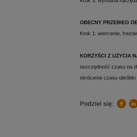
Krok 3: wymiana narzędz
OBECNY PRZEBIEG O
Krok 1: wiercenie, frez
KORZYŚCI Z UŻYCIA N
oszczędność czasu na dw
skrócenie czasu obróbki
Podziel się:
L
Faceb