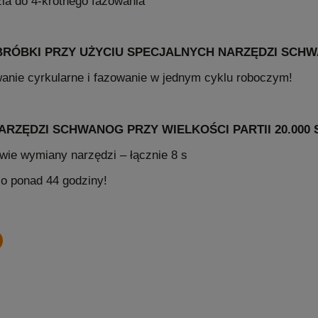
ia do 4-krotnego fazowania
BRÓBKI PRZY UŻYCIU SPECJALNYCH NARZĘDZI SCH
owanie cyrkularne i fazowanie w jednym cyklu roboczym!
ARZĘDZI SCHWANOG PRZY WIELKOŚCI PARTII 20.000 
ie wymiany narzędzi – łącznie 8 s
 o ponad 44 godziny!
inkedIn
ook