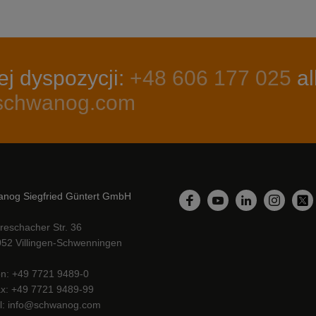
j dyspozycji:
+48 606 177 025
al
@schwanog.com
nog Siegfried Güntert GmbH
LinkedIn
Facebook
YouTube
Instagr
Twi
reschacher Str. 36
52 Villingen-Schwenningen
on
+49 7721 9489-0
ax
+49 7721 9489-99
l
info@schwanog.com