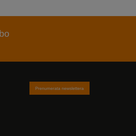
bo
Prenumerata newslettera
am
tter