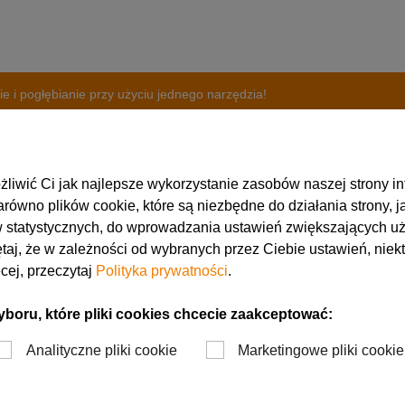
e i pogłębianie przy użyciu jednego narzędzia!
iwić Ci jak najlepsze wykorzystanie zasobów naszej strony in
równo plików cookie, które są niezbędne do działania strony, j
e, frezowanie i pogłęb
statystycznych, do wprowadzania ustawień zwiększających uż
taj, że w zależności od wybranych przez Ciebie ustawień, niekt
cej, przeczytaj
Polityka prywatności
.
ciu jednego narzędzia
ru, które pliki cookies chcecie zaakceptować:
Analityczne pliki cookie
Marketingowe pliki cookie