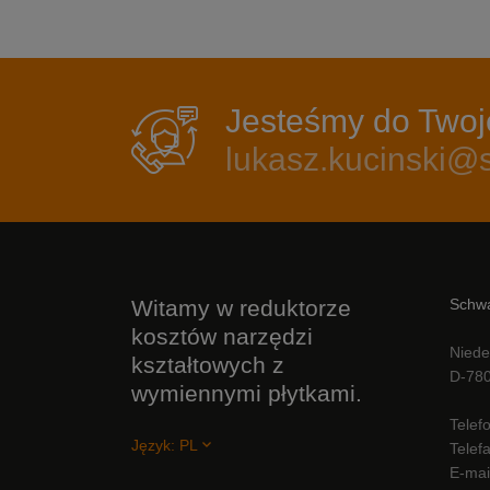
Jesteśmy do Twoje
lukasz.kucinski
Witamy w reduktorze
Schwa
kosztów narzędzi
Niede
kształtowych z
D-780
wymiennymi płytkami.
Telef
Język:
PL
Telef
E-mai