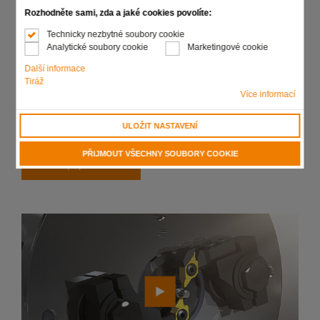
Čím houževnatější je obráběný materiál, tím vyšší je
Rozhodněte sami, zda a jaké cookies povolíte:
úspora nákladů na nástroj!
Technicky nezbytné soubory cookie
Výhoda vyšší životnosti ve srovnání s běžnými
Analytické soubory cookie
Marketingové cookie
soustružnickými nástroji
Další informace
Cenově výhodné řešení
Tiráž
Více informací
Snadná manipulace
Při výměně nástroje není zapotřebí nové seřizování!
ULOŽIT NASTAVENÍ
PŘIJMOUT VŠECHNY SOUBORY COOKIE
Zaslat poptávku