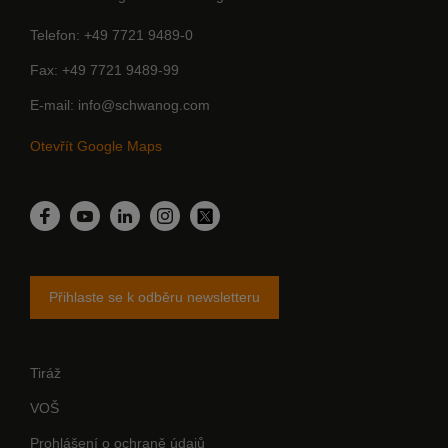
Telefon
+49 7721 9489-0
Fax
+49 7721 9489-99
E-mail
info@schwanog.com
Otevřít Google Maps
LinkedIn
Facebook
YouTube
Instagram
Twitter
Přihlaste se k odběru newsletteru
Tiráž
VOŠ
Prohlášení o ochraně údajů