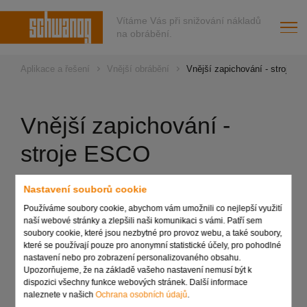
Vítáme Vás při snižování nákladů
na obrábění.
Aplikace a řešení
Vnější obrábění
Vnější zapichování - stroje 
Vnější zapichování -
stroje ESCO
Nastavení souborů cookie
Přehled technických údajů:
Používáme soubory cookie, abychom vám umožnili co nejlepší využití
Kromě nástrojů nabízíme vhodné držáky pro všechny
naší webové stránky a zlepšili naši komunikaci s vámi. Patří sem
typy strojů, od vačkou řízených strojů D2, D4, D5 a D6
soubory cookie, které jsou nezbytné pro provoz webu, a také soubory,
až po nové stroje D2/D5 CNC a NM New Mach.
které se používají pouze pro anonymní statistické účely, pro pohodlné
nastavení nebo pro zobrazení personalizovaného obsahu.
Hlava musí být částečně přestavěna na šestihrannou
Upozorňujeme, že na základě vašeho nastavení nemusí být k
hřídel – přestavba je však technicky jednoduchá
dispozici všechny funkce webových stránek. Další informace
a nevyžaduje velké úsilí.
naleznete v našich
Ochrana osobních údajů
.