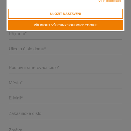
Více informací
ULOŽIT NASTAVENÍ
Jméno
*
PŘIJMOUT VŠECHNY SOUBORY COOKIE
Příjmení
*
Ulice a číslo domu
*
Poštovní směrovací číslo
*
Město
*
E-Mail
*
Zákaznické číslo
Zpráva