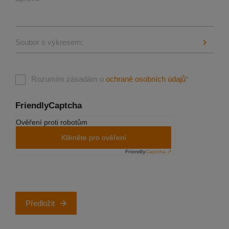
Soubor s výkresem:
Rozumím zásadám o
ochraně osobních údajů
*
FriendlyCaptcha
Ověření proti robotům
Klikněte pro ověření
Friendly
Captcha ⇗
Předložit