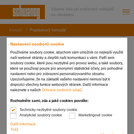
Vítáme Vás při snižování nákladů
na obrábění.
Kontakt
Poptávkový formulář
Nastavení souborů cookie
Používáme soubory cookie, abychom vám umožnili co nejlepší využití
naší webové stránky a zlepšili naši komunikaci s vámi. Patří sem
Poptávkový formulář
soubory cookie, které jsou nezbytné pro provoz webu, a také soubory,
které se používají pouze pro anonymní statistické účely, pro pohodlné
nastavení nebo pro zobrazení personalizovaného obsahu.
Upozorňujeme, že na základě vašeho nastavení nemusí být k
dispozici všechny funkce webových stránek. Další informace
Předmět
naleznete v našich
Ochrana osobních údajů
.
Rozhodněte sami, zda a jaké cookies povolíte:
Technicky nezbytné soubory cookie
Analytické soubory cookie
Marketingové cookie
Společnost
*
Další informace
Tiráž