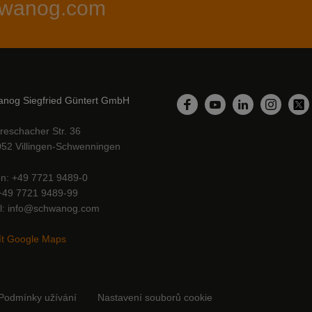
chwanog.com
nog Siegfried Güntert GmbH
LinkedIn
Facebook
YouTube
Instagr
Twi
reschacher Str. 36
52 Villingen-Schwenningen
on
+49 7721 9489-0
+49 7721 9489-99
l
info@schwanog.com
ít Google Maps
Podmínky užívání
Nastavení souborů cookie