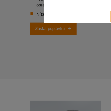
opracovat najednou prostřednictvím radi
Nízký řezný odpor
Zaslat poptávku