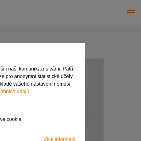
ili naši komunikaci s vámi. Patří
e pro anonymní statistické účely,
ákladě vašeho nastavení nemusí
obních údajů
.
vé cookie
Více informací