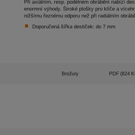
Při axiálním, resp. podélném obrábění nabízí de
enormní výhody. Široké plošky pro klíče a vícehr
nižšímu řeznému odporu než při radiálním obrábě
Doporučená šířka destiček: do 7 mm
Brožury
PDF
(824 K