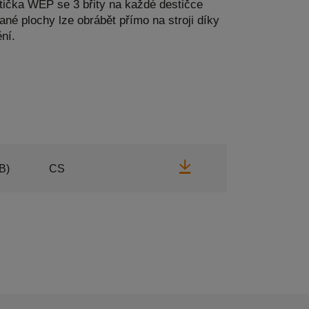
stička WEP se 3 břity na každé destičce
ané plochy lze obrábět přímo na stroji díky
ní.
Stáhnout
B)
CS