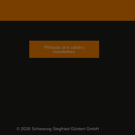
Přihlaste se k odběru
am
tter
newsletteru
© 2026 Schwanog Siegfried Güntert GmbH