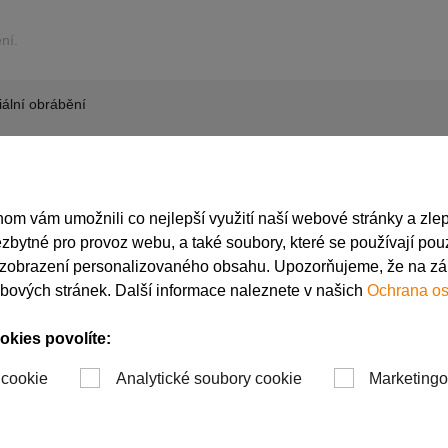
ní.
iální obrábění
í
 vám umožnili co nejlepší využití naší webové stránky a zlepš
zbytné pro provoz webu, a také soubory, které se používají pouz
 zobrazení personalizovaného obsahu. Upozorňujeme, že na z
ebových stránek. Další informace naleznete v našich
Ochrana os
ných ploch v jednom
okies povolíte:
 cookie
Analytické soubory cookie
Marketingo
stečně
plochy, které nelze