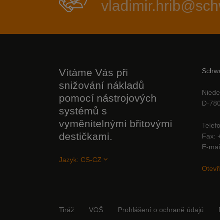
vladimir.hrib@s
Vítáme Vás při
Schwa
snižování nákladů
Niede
pomocí nástrojových
D-780
systémů s
vyměnitelnými břitovými
Telef
destičkami.
Fax
E-mai
Jazyk:
CS-CZ
Otevř
Tiráž
VOŠ
Prohlášení o ochraně údajů