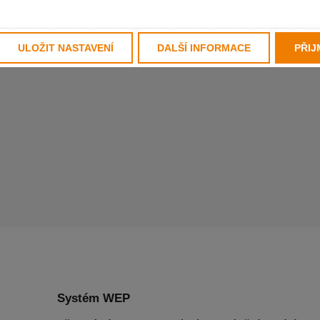
álního obrábění
ULOŽIT NASTAVENÍ
DALŠÍ INFORMACE
PŘIJ
Systém WEP