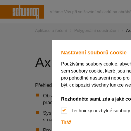
Vítáme Vás při snižování nákladů na obrábě
Aplikace a řešení
Polygonální soustružení
Ax
Nastavení souborů cookie
Axiální obráběn
Používáme soubory cookie, abychom
sem soubory cookie, které jsou ne
pro pohodlné nastavení nebo pro
Přehled technických údajů:
být k dispozici všechny funkce w
Obrábění plošek pro klíče nebo vícehra
Rozhodněte sami, zda a jaké co
pracovním postupu přímo na stroji
Technicky nezbytné soubory
Systém s vyměnitelnými destičkami čá
s nastavitelnými břity
Tiráž
Pro dlouhé plošky pro klíče a víceboké 